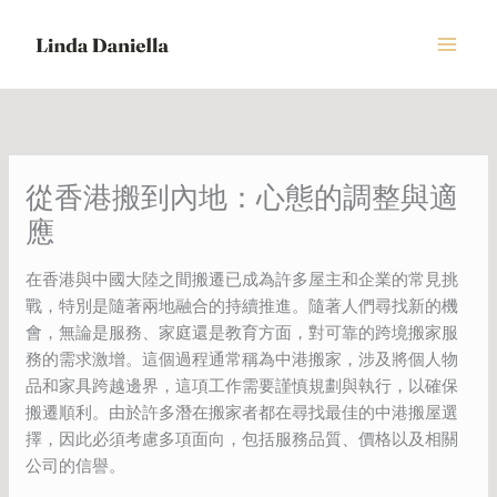
Skip
to
content
從香港搬到內地：心態的調整與適
應
在香港與中國大陸之間搬遷已成為許多屋主和企業的常見挑
戰，特別是隨著兩地融合的持續推進。隨著人們尋找新的機
會，無論是服務、家庭還是教育方面，對可靠的跨境搬家服
務的需求激增。這個過程通常稱為中港搬家，涉及將個人物
品和家具跨越邊界，這項工作需要謹慎規劃與執行，以確保
搬遷順利。由於許多潛在搬家者都在尋找最佳的中港搬屋選
擇，因此必須考慮多項面向，包括服務品質、價格以及相關
公司的信譽。