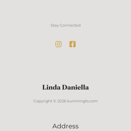
Stay Connected
Copyright © 2026 kunmingts.com
Address