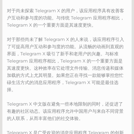
对于尚未探索 Telegram X 的用户，该应用程序具有改善客
户互动和参与度的功能。与传统 Telegram 应用程序相比，
Telegram X 的一个重要方面是其速度更快。
对于那些尚未了解 Telegram X 的人来说，该应用程序引入
了可提高用户互动和参与度的功能。从流畅的动画到直观的
界面，Telegram X 吸引了新手和老用户的兴趣。与标准
Telegram 应用程序相比，Telegram X 的一个重要方面是
其速度更快。这种效率在它处理文件传输、消息传递和媒体
加载的方式上尤其明显。如果您正在寻找一款能够掌控您忙
碌生活方式的消息应用程序，Telegram X 可能是最佳选
择。
Telegram X 中文版在避免一些本地限制的同时，还促进了
有趣的社区动态。该应用程序允许中国用户与来自不同背景
的人联系，从而丰富他们的社交体验。
Telegram X 是广受欢迎的消息应用程序 Telegram 的创新