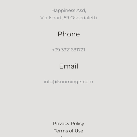
Happiness Asd,
Via Isnart, 59 Ospedaletti
Phone
+39 3921681721
Email
info@kunmingts.com
Privacy Policy
Terms of Use