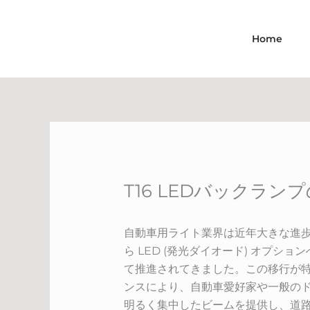
Skip
to
Home
content
T16 LEDバックラ
自動車用ライト業界は近年大きな進歩を
ら LED (発光ダイオード) オプ
て推進されてきました。この移行が特
ンスにより、自動車愛好家や一般の
明るく集中したビームを提供し、道路