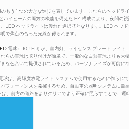
照明のもう 1 つの大きな進歩を表しています。これらのヘッド
ムとハイビームの両方の機能を備えた H4 構成により、夜間の
、LED ヘッドライトは優れた選択肢となります。LED ヘッ
鮮明で焦点の合った光線が得られます。
LED
電球 (T10 LED) が、室内灯、ライセンス プレート ラ
これらの電球は取り付けが簡単で、一般的な白熱電球よりも大
ざまな色合いで提供されているため、パーソナライズが可能に
どの特殊な電球は、高輝度放電ライト システムで使用するために作られ
たパフォーマンスを発揮するため、自動車の照明システムに最
へのボタンは、前方の道路をよりクリアでより正確に照らすことで、