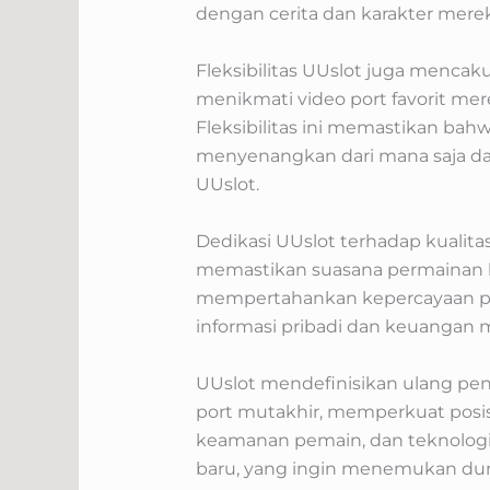
dengan cerita dan karakter merek
Fleksibilitas UUslot juga menc
menikmati video port favorit mer
Fleksibilitas ini memastikan b
menyenangkan dari mana saja da
UUslot.
Dedikasi UUslot terhadap kualita
memastikan suasana permainan 
mempertahankan kepercayaan pe
informasi pribadi dan keuangan 
UUslot mendefinisikan ulang pen
port mutakhir, memperkuat posis
keamanan pemain, dan teknologi
baru, yang ingin menemukan duni