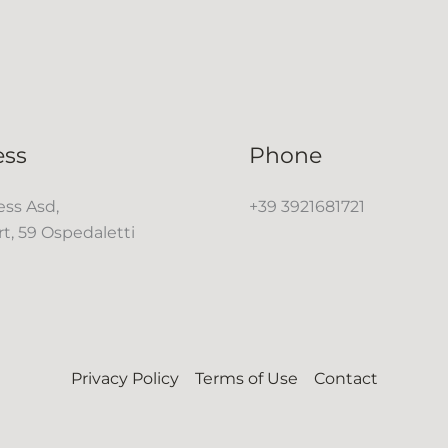
ess
Phone
ss Asd,
+39 3921681721
rt, 59 Ospedaletti
Privacy Policy
Terms of Use
Contact