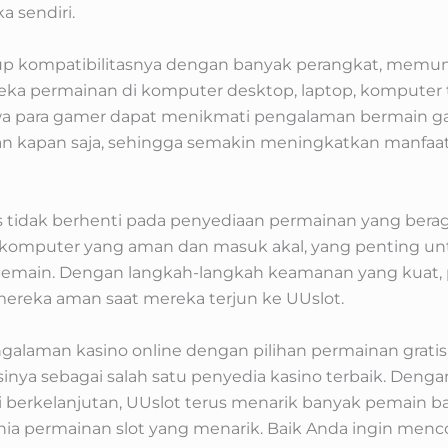
a sendiri.
akup kompatibilitasnya dengan banyak perangkat, mem
eka permainan di komputer desktop, laptop, komputer ta
ahwa para gamer dapat menikmati pengalaman bermain g
n kapan saja, sehingga semakin meningkatkan manfaat
s tidak berhenti pada penyediaan permainan yang beraga
komputer yang aman dan masuk akal, yang penting u
main. Dengan langkah-langkah keamanan yang kuat, p
mereka aman saat mereka terjun ke UUslot.
galaman kasino online dengan pilihan permainan grati
inya sebagai salah satu penyedia kasino terbaik. Deng
 berkelanjutan, UUslot terus menarik banyak pemain
a permainan slot yang menarik. Baik Anda ingin menco