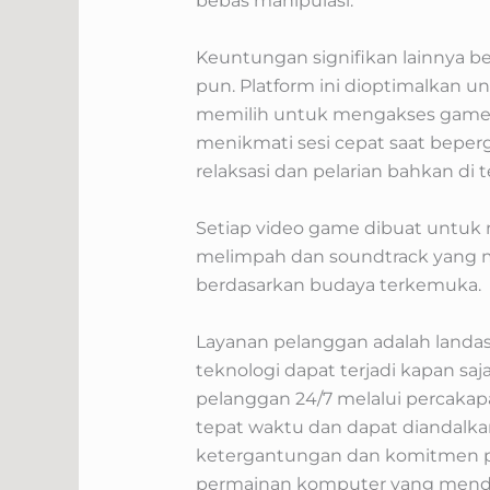
bebas manipulasi.
Keuntungan signifikan lainnya 
pun. Platform ini dioptimalkan un
memilih untuk mengakses game me
menikmati sesi cepat saat beper
relaksasi dan pelarian bahkan di 
Setiap video game dibuat untuk
melimpah dan soundtrack yang m
berdasarkan budaya terkemuka.
Layanan pelanggan adalah landas
teknologi dapat terjadi kapan sa
pelanggan 24/7 melalui percaka
tepat waktu dan dapat diandalk
ketergantungan dan komitmen p
permainan komputer yang men