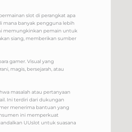
ermainan slot di perangkat apa
ni di mana banyak pengguna lebih
s ini memungkinkan pemain untuk
 makan siang, memberikan sumber
ra gamer. Visual yang
, magis, bersejarah, atau
ahwa masalah atau pertanyaan
. Ini terdiri dari dukungan
gamer menerima bantuan yang
konsumen ini memperkuat
andalkan UUslot untuk suasana