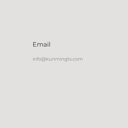
Email
info@kunmingts.com