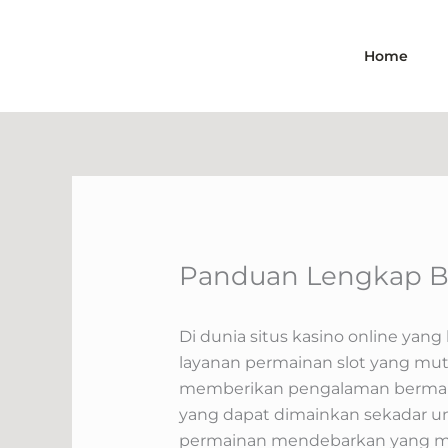
Skip
to
Home
content
Panduan Lengkap Be
Di dunia situs kasino online ya
layanan permainan slot yang mut
memberikan pengalaman bermain y
yang dapat dimainkan sekadar 
permainan mendebarkan yang mel