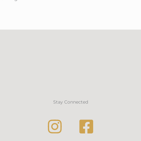
Stay Connected