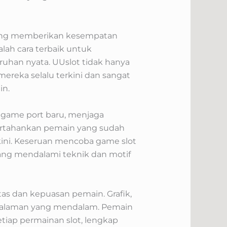
s yang memberikan kesempatan
alah cara terbaik untuk
ruhan nyata. UUslot tidak hanya
eka selalu terkini dan sangat
in.
 game port baru, menjaga
ertahankan pemain yang sudah
kini. Keseruan mencoba game slot
enang mendalami teknik dan motif
tas dan kepuasan pemain. Grafik,
ngalaman yang mendalam. Pemain
tiap permainan slot, lengkap