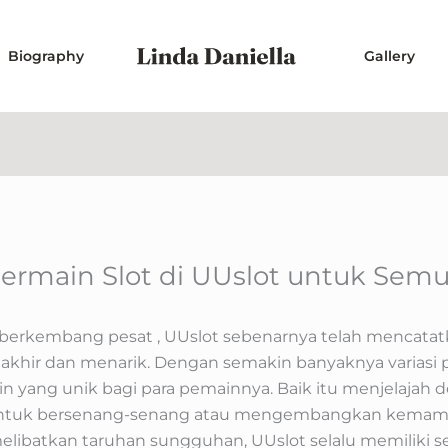
Biography
Gallery
rmain Slot di UUslot untuk Semu
ng berkembang pesat , UUslot sebenarnya telah mencata
akhir dan menarik. Dengan semakin banyaknya variasi p
ang unik bagi para pemainnya. Baik itu menjelajah d
untuk bersenang-senang atau mengembangkan kemampu
ibatkan taruhan sungguhan, UUslot selalu memiliki s