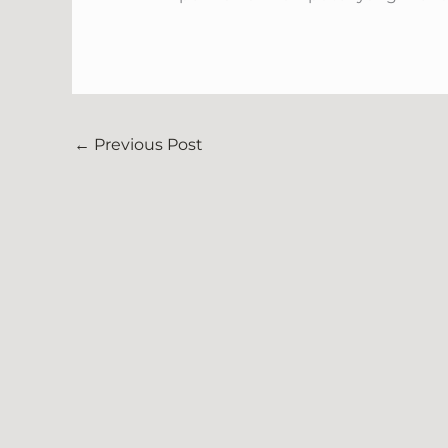
←
Previous Post