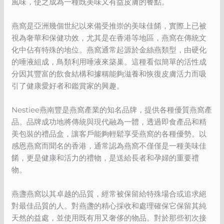
風味，使之成為一種既美味又有益皮膚的餐點。
燕窩是亞洲幾個世紀以來備受推崇的美味佳餚，實際上已被
視為奢華和保健功效，尤其是在香港等地區，燕窩在傳統文
化中佔有特殊的地位。燕窩通常起源於金絲燕類型，由硬化
的唾液組成，鳥類利用唾液來築巢。這種看似簡單的活性成
分因其豐富的飲食結構和據稱能夠滋養和恢復皮膚活力而吸
引了健康愛好者和鑑賞家的興趣。
Nestiee燕南豐是燕窩產業的知名品牌，提供各種優質燕窩產
品。品牌成功地將傳統與現代融為一體，透過即食產品和精
美包裝的禮品盒，讓客戶能夠輕鬆享受燕窩的各種優勢。以
感恩燕窩而聞名的香港，通常認為燕窩不僅僅是一種美味佳
餚，更是健康和活力的禮物，是送給長者和孕婦的重要禮
物。
燕盞燕窩以其卓越的品質，經常被保留給特殊場合或追求絕
對最佳品質的人。對燕盞的精心採收和處理確保它保留其純
天然的益處，並使用既有用又奢侈的物品。對於那些初次接