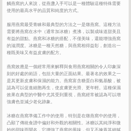
觸燕窩的人來說，從燕盞入手可以是一種體驗這種特殊需要
使用的最高水平的品質和純度的方式。
服用燕窩最受青睞和最典型的方法之一是燉燕窩。這種方法
需要將燕窩在水中（通常加冰糖）煮沸，以製成味道甜美且
有益的甜點。燕窩和冰糖的搭配，不僅美味，還能增強燕窩
的滋潤度。冰糖是一種天然糖，與燕窩相得益彰，創造出一
種既美味又有益皮膚的配方。
燕窩效應是一個經常用來解釋與食用燕窩相關的令人印象深
刻的好處的術語，包括大量的正面結果。最著名的效果之一
是其更新皮膚和保濕的能力。燕窩富含糖蛋白和氨基酸，被
認為可以促進細胞再生，使皮膚更光滑、更年輕。這種保濕
效果在典型的中醫中尤其受到重視，燕窩經常被認為可以增
強膚色並減少老化跡象。
冰糖在燕窩準備工作中的使用，特別是在燉燕窩中的使用，
凸顯了傳統食譜中偏好和外觀的相關性。冰糖以其純淨和微
妙的甜味而聞名，它增強了燕窩的風味，但又不掩蓋其細膩