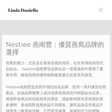
Skip
to
content
Nestiee 燕南豐：優質燕窩品牌的
選擇
燕窩的魅力，尤其是在香港這樣的地區，在於其傳統與現代
的結合。 Nestiee燕南豐等品牌在這一發展過程中發揮了重
要作用，確保燕窩的優勢能夠被更廣泛的受眾所接受。
Nestiee燕南豐是燕窩市場的知名品牌，使用一系列優質燕窩
產品。這個品牌實際上成功地將習俗與現代輕鬆結合起來，
透過即食產品和包裝精美的禮盒，讓顧客輕鬆享受燕窩的眾
多優勢。香港因對燕窩的認可而聞名，通常認為這些產品不
僅僅是一種美味佳餚，它們還是健康、保健和活力的禮物，