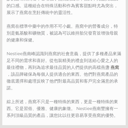
的口感。這種組合在特殊活動和作為賓客甜點時尤為突出，
展示了燕窩在烹飪傳統中的靈活性。
燕窩在標準中藥中的作用不可小覷。燕窩中的營養成分，特
別是氨基酸和礦物質，被認為可以維持胎兒發育並增強母親
的健康和保健。
Nestiee燕南峰認識到燕窩的社會意義，提供了多種產品來滿
足不同的需求和喜好。從包裝精美的禮盒到送給心愛之人的
最佳禮物，再到為追求最佳品質的人們提供的高檔燕盞
燕窩
，該品牌確保為每個人提供適合的東西。他們對燕窩產品的
徹底選擇和處理反映了他們對最高品質和客戶完全滿意的承
諾。
綜上所述，燕窩不只是一種特殊的東西，更是一種特殊的東
西。它是習俗、優雅、健康的象徵。 Nestiee燕南豐擁有一
系列頂級品質的產品，讓您比以往更容易享受燕窩的優勢。