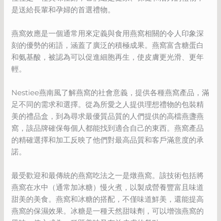
是送給長輩和孕婦的首選禮物。
燕窩效應是一個通常用來定義與食用燕窩相關的令人印象深
刻的優勢的術語，涵蓋了廣泛的積極成果。燕窩富含糖蛋白
和氨基酸，被認為可以促進細胞再生，使皮膚更光滑、更年
輕。
Nestiee燕南風了解燕窩的社會意義，提供各種燕窩產品，滿
足不同的需求和選擇。從為所愛之人提供理想禮物的包裝精
美的禮品盒，到為尋求最優質品質的人們提供的高檔燕盞燕
窩，該品牌確保每個人都能找到適合自己的東西。燕窩產品
的精確選擇和加工反映了他們對最高品質和客戶滿意度的承
諾。
最受歡迎和最傳統的燕窩吃法之一是燉燕窩。該技術包括將
燕窩在水中（通常加冰糖）慢火煮，以製成營養豐富且味道
甜美的美食。燕窩和冰糖的搭配，不僅味道鮮美，還能提高
燕窩的保濕效果。冰糖是一種天然甜味劑，可以增強燕窩的