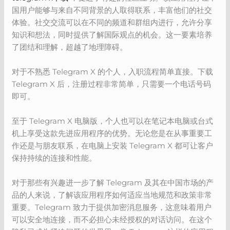
国用户能够与来自不同背景的人取得联系，丰富他们的社交
体验。社交交流可以在不同的频道和群组内进行，允许分享
知识和想法，同时提供了解国际观点的机会。这一要素培养
了团结和理解，超越了地理障碍。
对于不熟悉 Telegram X 的个人，入职流程简单直接。下载
Telegram X 后，注册过程非常简单，只需要一个电话号码
即可。
至于 Telegram X 电脑版，个人也可以在笔记本电脑或台式
机上享受这款先进应用程序的优势。无论您是在从事重要工
作还是与朋友联系，在电脑上安装 Telegram X 都可让客户
保持持续的连接和性能。
对于那些有兴趣进一步了解 Telegram 及其在中国市场的产
品的人来说，了解该应用程序如何适应当地规范和政策非常
重要。Telegram 致力于提供加密消息服务，这意味着用户
可以安全地连接，而不必担心未经授权的对话访问。在这个