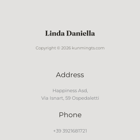
Copyright © 2026 kunmingts.com
Address
Happiness Asd,
Via Isnart, 59 Ospedaletti
Phone
+39 3921681721