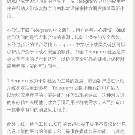
隐私已成为紧迫问题的世界里，像 Telegram 这样的应用程
序在帮助人们恢复数字自由和对话保密性方面发挥着重要作
用。
在尝试下载 Telegram 中文版时，用户必须小心谨慎，确保
他们访问的是官方和合法的资源，以防止潜在的安全风险。
从经过验证的平台寻找 Telegram 中文版下载网页链接可以
保护用户免于下载不安全的软件。中国 Telegram 社区通常
会分享有用的提示和技巧，以确保安全可靠的链接并保持对
应用程序功能的可访问性。
Telegram 致力于以社区为主导的发展，鼓励客户通过评论
系统和定期更新参与。Telegram 团队不断跟踪用户输入，
以增强应用程序的功能并处理任何出现的缺点。这种对改进
的奉献精神表明他们致力于满足用户群的需求，从而打造出
一款非常有用的消息应用程序。
此外，统一通信工具 (UCT) 的兴起凸显了提供不仅仅是消息
传递功能的平台的价值；它们提供多媒体共享功能、与其他