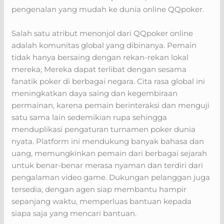
pengenalan yang mudah ke dunia online QQpoker.
Salah satu atribut menonjol dari QQpoker online
adalah komunitas global yang dibinanya. Pemain
tidak hanya bersaing dengan rekan-rekan lokal
mereka; Mereka dapat terlibat dengan sesama
fanatik poker di berbagai negara. Cita rasa global ini
meningkatkan daya saing dan kegembiraan
permainan, karena pemain berinteraksi dan menguji
satu sama lain sedemikian rupa sehingga
menduplikasi pengaturan turnamen poker dunia
nyata. Platform ini mendukung banyak bahasa dan
uang, memungkinkan pemain dari berbagai sejarah
untuk benar-benar merasa nyaman dan terdiri dari
pengalaman video game. Dukungan pelanggan juga
tersedia, dengan agen siap membantu hampir
sepanjang waktu, memperluas bantuan kepada
siapa saja yang mencari bantuan.