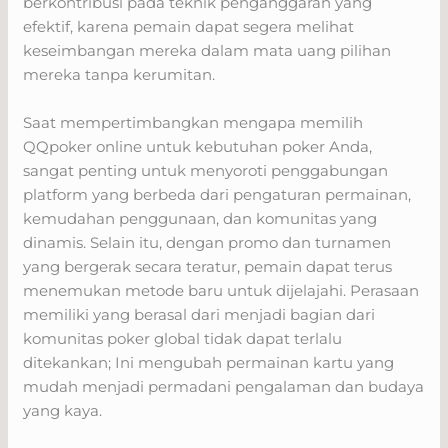
berkontribusi pada teknik penganggaran yang
efektif, karena pemain dapat segera melihat
keseimbangan mereka dalam mata uang pilihan
mereka tanpa kerumitan.
Saat mempertimbangkan mengapa memilih
QQpoker online untuk kebutuhan poker Anda,
sangat penting untuk menyoroti penggabungan
platform yang berbeda dari pengaturan permainan,
kemudahan penggunaan, dan komunitas yang
dinamis. Selain itu, dengan promo dan turnamen
yang bergerak secara teratur, pemain dapat terus
menemukan metode baru untuk dijelajahi. Perasaan
memiliki yang berasal dari menjadi bagian dari
komunitas poker global tidak dapat terlalu
ditekankan; Ini mengubah permainan kartu yang
mudah menjadi permadani pengalaman dan budaya
yang kaya.