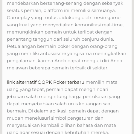
mendebarkan bersenang-senang dengan sebanyak
seratus pemain, platform ini memiliki semuanya.
Gameplay yang mulus didukung oleh mesin game
yang kuat yang menyediakan komunikasi real-time,
memungkinkan pemain untuk terlibat dengan
penantang tangguh dari seluruh penjuru dunia.
Petualangan bermain poker dengan orang-orang
yang memiliki antusiasme yang sama meningkatkan
pengalaman, karena Anda dapat menguji diri Anda
melawan beberapa pemain terbaik di sekitar.
link alternatif QQPK Poker terbaru
memilih mata
uang yang tepat, pemain dapat menghindari
jebakan salah menghitung harga pertukaran yang
dapat menyebabkan salah urus keuangan saat
bermain. Di dalam aplikasi, pemain dapat dengan
mudah menelusuri simbol pengaturan dan
menyesuaikan kembali pilihan bahasa dan mata
uang agar sesuai dengan kebutuhan mereka.