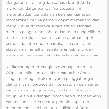
Mengatur mata uang dan bahasa favorit Anda
mengikuti daftar periksa. Penyesuaian ini
meningkatkan pengalaman bermain game pc,
memastikan bahwa pemain dapat memahami dan
mengikuti saldo mereka secara efisien. Dengan
memilih pengaturan bahasa dan mata uang pilihan
mereka melalui pilihan makanan alternatif aplikasi,
pemain dapat mengembangkan suasana yang
akrab, meminimalkan segala jenis kebingungan
mengenai penawaran atau karakteristik permainan.
Ketika mempertimbangkan mengapa memilih
QQpoker online untuk kebutuhan poker Anda,
sangat penting untuk menyoroti penggabungan
platform yang berbeda dari pengaturan permainan,
kenyamanan penggunaan, dan komunitas yang
hidup. Selain itu, dengan promo dan turnamen yang
berlangsung secara teratur, pemain dapat terus
menemukan jalan baru untuk dijelajahi. Rasa