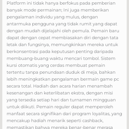
Platform ini tidak hanya berfokus pada pemberian
banyak mode permainan; Ini juga memberikan
pengalaman individu yang mulus, dengan
antarmuka pengguna yang tidak rumit yang dapat
dengan mudah dijelajahi oleh pemula. Pemain baru
dapat dengan cepat membiasakan diri dengan tata
letak dan fungsinya, memungkinkan mereka untuk
berkonsentrasi pada keputusan penting daripada
membuang-buang waktu mencari tombol. Sistem
kursi otomatis yang cerdas membuat pemain
tertentu tanpa penundaan duduk di meja, bahkan
lebih meningkatkan pengalaman bermain game pc
secara total. Hadiah dan acara harian menambah
kesenangan dan keterlibatan ekstra, dengan misi
yang tersedia setiap hari dan turnamen mingguan
untuk diikuti. Pemain reguler dapat memperoleh
manfaat secara signifikan dari program loyalitas, yang
mencakup hadiah menarik seperti cashback,
memastikan bahwa mereka benar-benar merasa