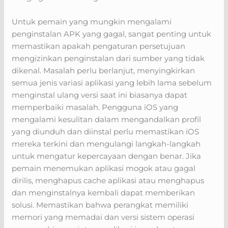
Untuk pemain yang mungkin mengalami
penginstalan APK yang gagal, sangat penting untuk
memastikan apakah pengaturan persetujuan
mengizinkan penginstalan dari sumber yang tidak
dikenal. Masalah perlu berlanjut, menyingkirkan
semua jenis variasi aplikasi yang lebih lama sebelum
menginstal ulang versi saat ini biasanya dapat
memperbaiki masalah. Pengguna iOS yang
mengalami kesulitan dalam mengandalkan profil
yang diunduh dan diinstal perlu memastikan iOS
mereka terkini dan mengulangi langkah-langkah
untuk mengatur kepercayaan dengan benar. Jika
pemain menemukan aplikasi mogok atau gagal
dirilis, menghapus cache aplikasi atau menghapus
dan menginstalnya kembali dapat memberikan
solusi. Memastikan bahwa perangkat memiliki
memori yang memadai dan versi sistem operasi