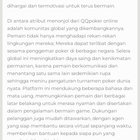
dihargai dan termotivasi untuk terus bermain.
Di antara atribut menonjol dari QQpoker online
adalah komunitas global yang dikembangkannya.
Pemain tidak hanya menghadapi rekan-rekan
lingkungan mereka; Mereka dapat terlibat dengan
sesama penggemar poker di berbagai negara. Selera
global ini meningkatkan daya saing dan kenikmatan
permainan, karena pemain berkomunikasi dan
menantang satu sama lain sedemikian rupa
sehingga meniru pengaturan turnamen poker dunia
nyata. Platform ini mendukung beberapa bahasa dan
mata uang, memungkinkan pemain dari berbagai
latar belakang untuk merasa nyaman dan disertakan
dalam pengalaman bermain game. Dukungan
pelanggan juga mudah ditawarkan, dengan agen
yang siap membantu secara virtual sepanjang waktu,
memberikan bantuan kepada siapa pun yang