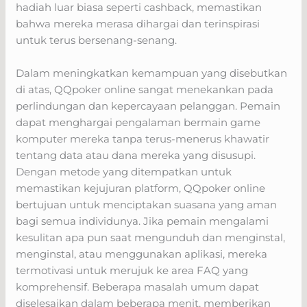
hadiah luar biasa seperti cashback, memastikan
bahwa mereka merasa dihargai dan terinspirasi
untuk terus bersenang-senang.
Dalam meningkatkan kemampuan yang disebutkan
di atas, QQpoker online sangat menekankan pada
perlindungan dan kepercayaan pelanggan. Pemain
dapat menghargai pengalaman bermain game
komputer mereka tanpa terus-menerus khawatir
tentang data atau dana mereka yang disusupi.
Dengan metode yang ditempatkan untuk
memastikan kejujuran platform, QQpoker online
bertujuan untuk menciptakan suasana yang aman
bagi semua individunya. Jika pemain mengalami
kesulitan apa pun saat mengunduh dan menginstal,
menginstal, atau menggunakan aplikasi, mereka
termotivasi untuk merujuk ke area FAQ yang
komprehensif. Beberapa masalah umum dapat
diselesaikan dalam beberapa menit, memberikan