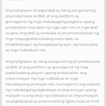
Ang kaligtasan at seguridad ay isang pangunahing
priyoridad para sa 8k8, at ang platform ay
gumagamit ng mga makabagong pagkilos upang
protektahan ang data ng mga user nito at mga deal
sa pera. Ang 8k8 ay kinikilala at pinamamahalaan ng
mga mapagkakatiwalaang awtoridad, na
kinabibilangan ng karagdagang layer ng tiwala para
sa mga indibidwal nito.
Ang kaligtasan ay isang pangunahing priyoridad para
sa 8k8, at ang platform ay gumagamit ng mga
sopistikadong aksyon upang protektahan ang
impormasyon ng mga indibidwal at mga
transaksyong pinansyal nito. Gumagamit ang website
ng makabagong pagbabago sa pag-encrypt upang
matiyak na ang lahat ng indibidwal at impormasyon
sa pagbabayad ay pinananatiling ligtas mula sa hindi