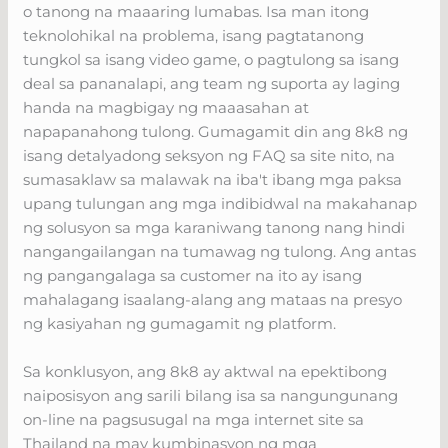
o tanong na maaaring lumabas. Isa man itong
teknolohikal na problema, isang pagtatanong
tungkol sa isang video game, o pagtulong sa isang
deal sa pananalapi, ang team ng suporta ay laging
handa na magbigay ng maaasahan at
napapanahong tulong. Gumagamit din ang 8k8 ng
isang detalyadong seksyon ng FAQ sa site nito, na
sumasaklaw sa malawak na iba't ibang mga paksa
upang tulungan ang mga indibidwal na makahanap
ng solusyon sa mga karaniwang tanong nang hindi
nangangailangan na tumawag ng tulong. Ang antas
ng pangangalaga sa customer na ito ay isang
mahalagang isaalang-alang ang mataas na presyo
ng kasiyahan ng gumagamit ng platform.
Sa konklusyon, ang 8k8 ay aktwal na epektibong
naiposisyon ang sarili bilang isa sa nangungunang
on-line na pagsusugal na mga internet site sa
Thailand na may kumbinasyon ng mga