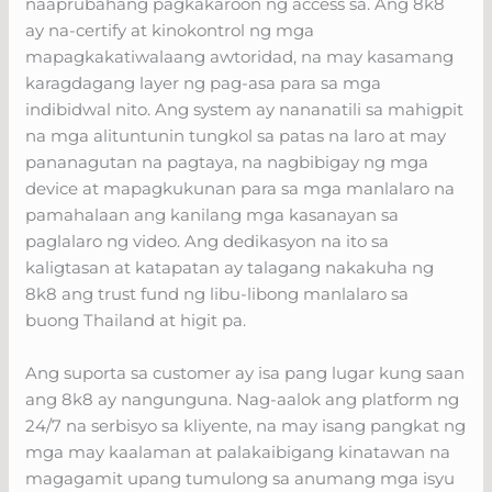
naaprubahang pagkakaroon ng access sa. Ang 8k8
ay na-certify at kinokontrol ng mga
mapagkakatiwalaang awtoridad, na may kasamang
karagdagang layer ng pag-asa para sa mga
indibidwal nito. Ang system ay nananatili sa mahigpit
na mga alituntunin tungkol sa patas na laro at may
pananagutan na pagtaya, na nagbibigay ng mga
device at mapagkukunan para sa mga manlalaro na
pamahalaan ang kanilang mga kasanayan sa
paglalaro ng video. Ang dedikasyon na ito sa
kaligtasan at katapatan ay talagang nakakuha ng
8k8 ang trust fund ng libu-libong manlalaro sa
buong Thailand at higit pa.
Ang suporta sa customer ay isa pang lugar kung saan
ang 8k8 ay nangunguna. Nag-aalok ang platform ng
24/7 na serbisyo sa kliyente, na may isang pangkat ng
mga may kaalaman at palakaibigang kinatawan na
magagamit upang tumulong sa anumang mga isyu