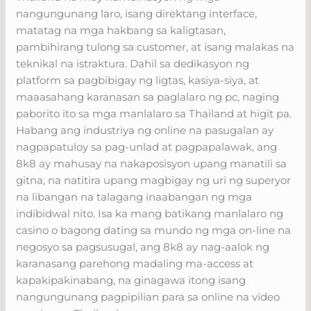
nangungunang laro, isang direktang interface,
matatag na mga hakbang sa kaligtasan,
pambihirang tulong sa customer, at isang malakas na
teknikal na istraktura. Dahil sa dedikasyon ng
platform sa pagbibigay ng ligtas, kasiya-siya, at
maaasahang karanasan sa paglalaro ng pc, naging
paborito ito sa mga manlalaro sa Thailand at higit pa.
Habang ang industriya ng online na pasugalan ay
nagpapatuloy sa pag-unlad at pagpapalawak, ang
8k8 ay mahusay na nakaposisyon upang manatili sa
gitna, na natitira upang magbigay ng uri ng superyor
na libangan na talagang inaabangan ng mga
indibidwal nito. Isa ka mang batikang manlalaro ng
casino o bagong dating sa mundo ng mga on-line na
negosyo sa pagsusugal, ang 8k8 ay nag-aalok ng
karanasang parehong madaling ma-access at
kapakipakinabang, na ginagawa itong isang
nangungunang pagpipilian para sa online na video