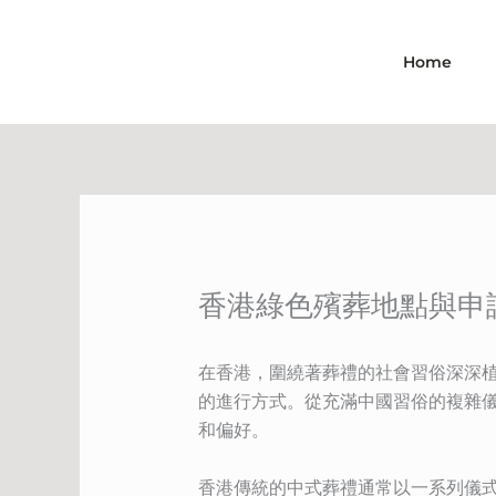
Skip
to
Home
content
香港綠色殯葬地點與申
在香港，圍繞著葬禮的社會習俗深深
的進行方式。從充滿中國習俗的複雜
和偏好。
香港傳統的中式葬禮通常以一系列儀