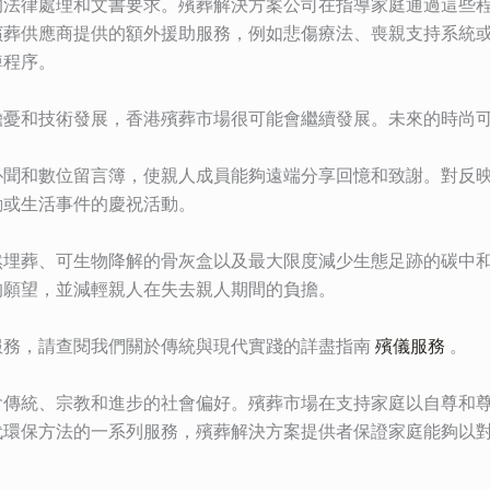
的法律處理和文書要求。殯葬解決方案公司在指導家庭通過這些
殯葬供應商提供的額外援助服務，例如悲傷療法、喪親支持系統
悼程序。
擔憂和技術發展，香港殯葬市場很可能會繼續發展。未來的時尚
訃聞和數位留言簿，使親人成員能夠遠端分享回憶和致謝。對反
動或生活事件的慶祝活動。
然埋葬、可生物降解的骨灰盒以及最大限度減少生態足跡的碳中
的願望，並減輕親人在失去親人期間的負擔。
服務，請查閱我們關於傳統與現代實踐的詳盡指南
殯儀服務
。
會傳統、宗教和進步的社會偏好。殯葬市場在支持家庭以自尊和
代環保方法的一系列服務，殯葬解決方案提供者保證家庭能夠以
。