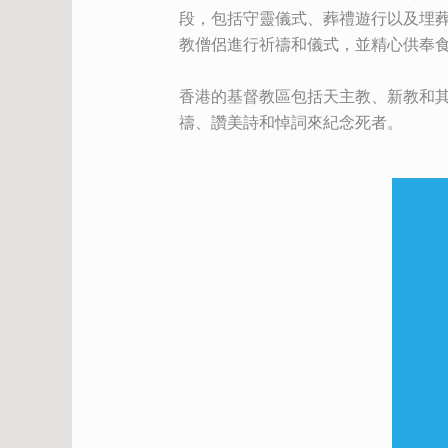
段，包括守靈儀式、葬禮遊行以及埋
教僧侶進行祈禱和儀式，並精心供奉
香港的基督教區包括天主教、新教和
禱、讚美詩和悼詞來紀念死者。