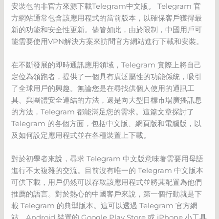
安裝包的非官方來源下載Telegram中文版。 Telegram 官
方網站通常包含該應用程式的當前版本，以確保客戶獲得最
新的功能和安全性更新。儘管如此，由於限制，中國用戶可
能需要使用VPN解決方案來訪問官方網站進行下載和安裝。
在不斷發展的即時通訊應用領域，Telegram 實際上將自己
定位為領跑者，提供了一個具有廣泛屬性的功能係統，吸引
了全球用戶的興趣。無論您是在尋找供個人使用的通訊工
具、與團體安全連結的方法，還是向大型目標市場廣播訊息
的方法，Telegram 都能滿足您的需求。這篇文章探討了
Telegram 的各個方面，包括中文版、網頁版和電腦版，以
及如何設定應用程式並在各種裝置上下載。
對於初學者來說，尋求 Telegram 中文版意味著需要用母語
進行不太複雜的交流。目前沒有唯一的 Telegram 中文版本
可供下載，用戶仍然可以存取該應用程式並將其配置為他們
推薦的語言。對於熱心的中國客戶來說，第一個行動就是下
載 Telegram 的典型版本。這可以透過 Telegram 官方網
站、Android 裝置的 Google Play Store 或 iPhone 小工具