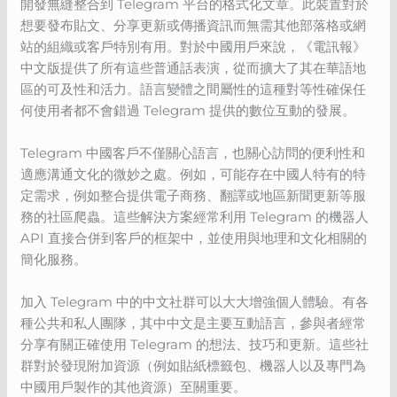
開發無縫整合到 Telegram 平台的格式化文章。此裝置對於
想要發布貼文、分享更新或傳播資訊而無需其他部落格或網
站的組織或客戶特別有用。對於中國用戶來說，《電訊報》
中文版提供了所有這些普通話表演，從而擴大了其在華語地
區的可及性和活力。語言變體之間屬性的這種對等性確保任
何使用者都不會錯過 Telegram 提供的數位互動的發展。
Telegram 中國客戶不僅關心語言，也關心訪問的便利性和
適應溝通文化的微妙之處。例如，可能存在中國人特有的特
定需求，例如整合提供電子商務、翻譯或地區新聞更新等服
務的社區爬蟲。這些解決方案經常利用 Telegram 的機器人
API 直接合併到客戶的框架中，並使用與地理和文化相關的
簡化服務。
加入 Telegram 中的中文社群可以大大增強個人體驗。有各
種公共和私人團隊，其中中文是主要互動語言，參與者經常
分享有關正確使用 Telegram 的想法、技巧和更新。這些社
群對於發現附加資源（例如貼紙標籤包、機器人以及專門為
中國用戶製作的其他資源）至關重要。