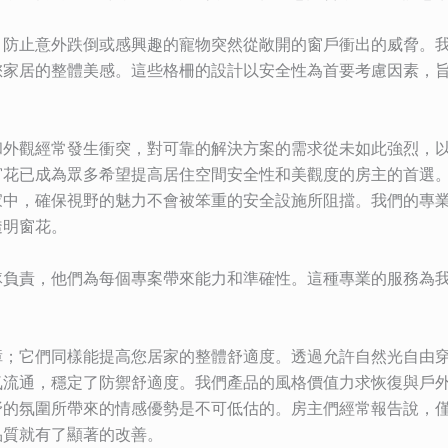
，防止意外跌倒或感興趣的寵物突然從敞開的窗戶衝出的威脅。
您家居的整體美感。這些格柵的設計以安全性為首要考慮因素，
和外觀經常發生衝突，對可靠的解決方案的需求從未如此強烈，
窗花已成為眾多希望提高居住空間安全性和美觀度的房主的首選
家中，確保視野的魅力不會被笨重的安全設施所阻擋。我們的專
透明窗花。
隊負責，他們為每個專案帶來能力和準確性。這種專業的服務為
障；它們同樣能提高您居家的整體舒適度。透過允許自然光自由
氣流通，穩定了防禦舒適度。我們產品的風格價值力求恢復與戶
野的氛圍所帶來的情感優勢是不可低估的。房主們經常報告說，
品質就有了顯著的改善。