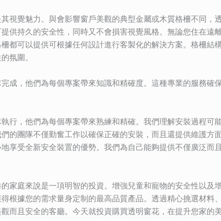
是其視覺魅力。與會影響窗戶美觀的典型金屬或木質格柵不同，
可提供持久的安全性，同時又不會損害視覺風格。無論您住在遠
格柵都可以提供可根據任何設計進行客製化的解決方案。格柵結
性的氛圍。
隊完成，他們為每個專案帶來知識和精確度。這種專業的服務確
隊執行，他們為每個專案帶來熟練和精確。我們理解安裝過程可
我們的團隊不僅勤奮工作以確保正確的安裝，而且還提供維護方
心地享受全新安全裝置的優勢。我們為自己能夠提供不僅廣泛而
港的家庭來說是一項明智的投資。增強兒童和寵物的安全性以及
獲得根據您的需求量身定制的最高品質產品。透過精心挑選材料
美觀而且安全的客廳。今天就投資購買透明窗花，在提升您家的