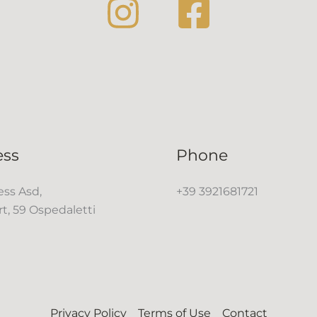
ess
Phone
ss Asd,
+39 3921681721
rt, 59 Ospedaletti
Privacy Policy
Terms of Use
Contact