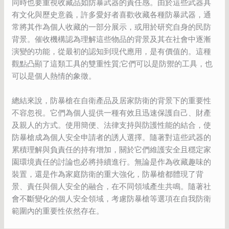
同時也要重視收藏品如防暴武器的責任感。由於這些武器具
有文化與歷史意義，許多愛好者喜歡收藏各種防暴武器，通
常將其作為個人收藏的一部分展示，或用於研究自身的民防
背景。催收機構認為理解這些物品的背景及其在社會中逐漸
演變的功能，從最初的認知到現代應用，是有價值的。這種
觀點凸顯了這類工具的雙重性質;它們可以是防禦的工具，也
可以是個人熱情的象徵。
總結來說，防暴槍在自衛產品及居家防衛的背景下的重要性
不容忽視。它們為個人提供一種有效且迅速保護自己、財產
及親人的方式。使用簡便、法律支持與防護性能的結合，使
防暴槍成為個人安全申請者的誘人選擇。隨著對這些武器的
累積理解與負責任的持有增加，關於它們維護安全且穩定家
園環境責任的討論也必將持續進行。無論是作為收藏趣味的
裝置，還是作為家庭防衛的重大強化，防暴槍都體現了背
景、責任與個人安全的融合，在不同領域產生共鳴。隨著社
會不斷變化的個人安全領域，考慮防暴槍等選項在自我防衛
範圍內的重要性依然存在。