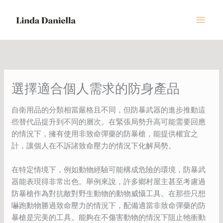
Skip
to
content
選擇適合個人需求的防身產品
自衛用品的分類相當嚴格且不同，但防暴武器的進步推動這
些替代品提升到不同的層次。在緊張局勢升高可能需要回應
的情況下，擁有使用非致命彈藥的防暴槍，能提供權宜之
計，讓個人在不訴諸致命壓力的情況下化解局勢。
在特定情境下，例如動物經驗可能構成危險的環境，防暴武
器能表現得非常出色。舉例來說，許多鄉村屋主甚至考慮過
防暴槍作為對抗敵對野生動物的動物威懾工具。在那些只想
嚇跑動物勝過致命壓力的情況下，配備適當非致命彈藥的防
暴槍是完美的工具。能夠在不傷害動物的情況下阻止牠衝動