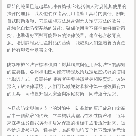
民防的範圍已超越單純擁有槍械;它包括個人對規範其使用的
法律的理解，以及他們在適當使用這些工具時的責任。關於
自我防衛規範、問題緩和方法及身體暴力預防方法的教育，
能強化自我防衛產品的效能，確保使用者不僅準備好面對衝
突，也準備好面對可能帶來的法律後果。建立包含教育資
源、培訓課程及社區對話的基礎，能鼓勵人們並培養負責任
的持有與安全意識文化。
防暴槍械的法律標準強調了對其購買與使用管制法律的認知
的重要性。各州和地區可能有特定政策規定這些武器的使用
地點與方式，負責任的擁有者需要持續掌握相關資訊。透過
深入了解法律環境，人們可以歡迎防暴槍作為一種強而有力
的工具，同時提升個人安全與家庭防衛，同時遵守法規。
在居家防衛與個人安全的討論中，防暴槍的原理成為自衛產
品中一個顯著的代表。防暴槍以其靈活性和性能著稱，近年
來在專注於自我防衛和居家保護的槍械中逐漸流行起來。這
些槍通常被視為一種長槍，為想要加強安全且不致承受危險