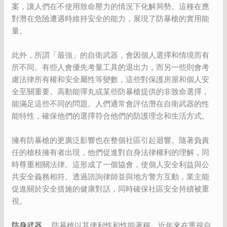
案，讓人們在不使用致命壓力的情況下化解局勢。這種在應
對潛在危險遭遇時維持安全的能力，展現了防暴槍的實用能
量。
此外，所謂「最強」的自衛武器，會因個人選擇和情境而有
所不同。有些人會優先考量工具的退出力，而另一些則會考
慮法律所有權和安全屬性等變數，這些對保護房屋和個人安
全至關重要。高動能彈丸或某些防暴槍提供的非致命選擇，
能滿足這些不同的問題。人們通常會評估潛在自衛武器的性
能特性，確保他們的選擇符合他們的防護理念和生活方式。
擁有防暴槍的更廣泛影響也在整個社區引起迴響。隨著負責
任的槍枝擁有者出現，他們促進對自身法律權利的理解，同
時尊重相關法律。這形成了一個協會，使個人安全利益與公
共安全義務相符。透過諮詢律師並與地方警方互動，業主能
促進關於安全措施的健康對話，同時確保社區安全持續被重
視。
防身武器
。防暴槍以其便利性和性能著稱，近年來在重視自