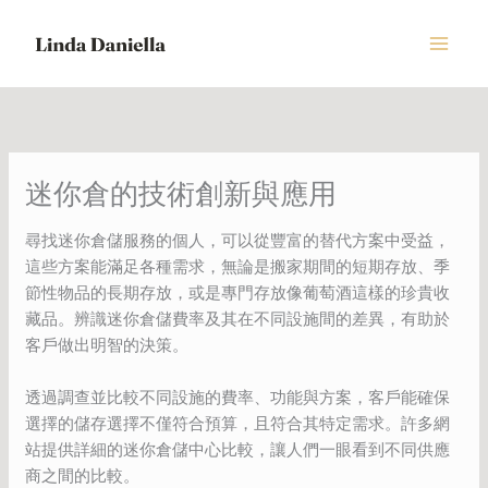
Skip
to
content
迷你倉的技術創新與應用
尋找迷你倉儲服務的個人，可以從豐富的替代方案中受益，
這些方案能滿足各種需求，無論是搬家期間的短期存放、季
節性物品的長期存放，或是專門存放像葡萄酒這樣的珍貴收
藏品。辨識迷你倉儲費率及其在不同設施間的差異，有助於
客戶做出明智的決策。
透過調查並比較不同設施的費率、功能與方案，客戶能確保
選擇的儲存選擇不僅符合預算，且符合其特定需求。許多網
站提供詳細的迷你倉儲中心比較，讓人們一眼看到不同供應
商之間的比較。