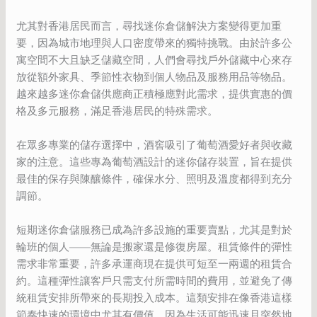
尤其對香港居民而言，尋找迷你倉儲解決方案變得更加重
要，因為城市地理與人口密度帶來的獨特挑戰。由於許多公
寓空間不大且缺乏儲藏空間，人們會尋找戶外儲藏中心來存
放從額外家具、季節性衣物到個人物品及服務用品等物品。
越來越多迷你倉儲供應商正積極應對此需求，提供實惠的價
格及多元服務，滿足香港居民的特殊需求。
在眾多專業的儲存選擇中，酒窖吸引了葡萄酒愛好者與收藏
家的注意。這些專為葡萄酒設計的迷你儲存裝置，旨在提供
最佳的保存與陳釀條件，確保水分、照明及溫度都得到充分
調節。
短期迷你倉儲服務已成為許多設施的重要賣點，尤其是對於
輪班的個人——無論是搬家還是修復房屋。租賃條件的彈性
需求非常重要，許多承運商現在提供可短至一兩週的租賃合
約。這種彈性讓客戶只需支付所需時間的費用，並避免了傳
統租賃安排所帶來的長期投入成本。這類安排在像香港這樣
節奏快速的環境中尤其有價值，因為生活可能迅速且突然地