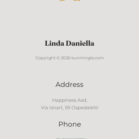
Copyright © 2026 kunmingts.com
Address
Happiness Asd,
Via Isnart, 59 Ospedaletti
Phone