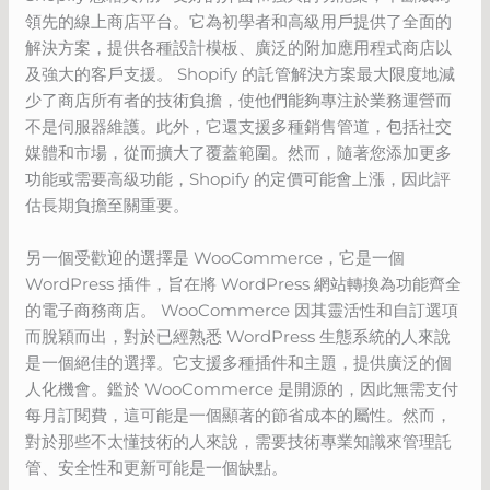
領先的線上商店平台。它為初學者和高級用戶提供了全面的
解決方案，提供各種設計模板、廣泛的附加應用程式商店以
及強大的客戶支援。 Shopify 的託管解決方案最大限度地減
少了商店所有者的技術負擔，使他們能夠專注於業務運營而
不是伺服器維護。此外，它還支援多種銷售管道，包括社交
媒體和市場，從而擴大了覆蓋範圍。然而，隨著您添加更多
功能或需要高級功能，Shopify 的定價可能會上漲，因此評
估長期負擔至關重要。
另一個受歡迎的選擇是 WooCommerce，它是一個
WordPress 插件，旨在將 WordPress 網站轉換為功能齊全
的電子商務商店。 WooCommerce 因其靈活性和自訂選項
而脫穎而出，對於已經熟悉 WordPress 生態系統的人來說
是一個絕佳的選擇。它支援多種插件和主題，提供廣泛的個
人化機會。鑑於 WooCommerce 是開源的，因此無需支付
每月訂閱費，這可能是一個顯著的節省成本的屬性。然而，
對於那些不太懂技術的人來說，需要技術專業知識來管理託
管、安全性和更新可能是一個缺點。