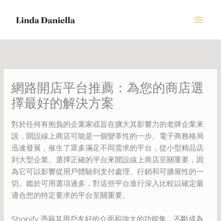
Skip
to
content
網路開店平台推薦：為您的商店選
擇最好的解決方案
對於任何有抱負的企業家或旨在擴大其影響力的老牌企業來
說，開設線上商店可能是一個變革性的一步。電子商務格局
迅速發展，催生了眾多滿足不同需求的平台，從小型精品店
到大型企業。選擇正確的平台來開設線上商店至關重要，因
為它可以影響從用戶體驗到支付處理、行銷和可擴展性的一
切。鑑於可用選項過多，對這些平台進行深入比較以確定最
適合您的特定要求的平台至關重要。
Shopify 憑藉其用戶友好的介面和強大的功能集，不斷成為