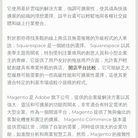
它使用基於雲端的解決方案，強調可擴展性，使其成為快速
擴展的組織的理想選擇。該平台還可以輕鬆地與各種社交媒
體和線上行業整合。
對於那些尋找美觀的線上商店且無需複雜的升級程式的人來
說，Squarespace 是一個絕佳的選擇。 Squarespace 以其
美學主題而聞名，特別受到注重佈局的創意人員和小型企業
主的青睞。它提供了用戶友好的拖放用戶介面，允許客戶輕
鬆創建具有專業外觀的商店。
開店平台比較
。它可能缺乏大
型服務可能需要的一些高級性能和可擴展性選擇，這使其更
適合特定的利基市場或較小規模的程式。
Magento 是 Adobe 旗下公司，提供的企業級解決方案以其
強大、靈活和可擴展的功能而聞名，非常適合有特定需求的
大型企業。作為一個開源平台，Magento 提供了無與倫比的
客製化機會和廣泛的擴展。 Magento Commerce 版本還
提供雲端託管，消除了自架的需要，同時提供強大的企業功
能，如進階分析和商業智慧工具。然而，Magento 的複雜性