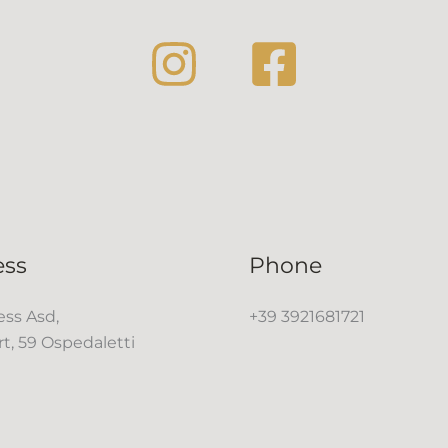
ess
Phone
ss Asd,
+39 3921681721
rt, 59 Ospedaletti