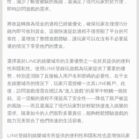
性，減少了帳號被駭的風險，還滿足了現代玩家對於方便，
即時訪問遊戲的需求。
將收益轉換為現金的過程已經被優化，確保玩家在僅僅15分
鐘內即可收到資金。這個快速提款過程不僅突顯了平台的可
靠性，還增強了整體遊戲體驗，讓玩家可以在沒有不必要延
遲的情況下享受他們的獎金。
選擇基於LINE的娛樂城市的主要優勢之一在於其提供的便利
性和隱私性。使用LINE登錄玩遊戲為玩家提供了重要的優
勢，特別是消除了反復輸入用戶名和密碼的必要性。在千女
友娛樂城市的情況下，玩家只需授權一次其LINE帳戶。此
後，訪問遊戲僅需在標註為“進入遊戲”的菜單中輕觸一個按
鈕。這一流暢的過程不僅提高了安全性——降低了賬戶被盜
的風險——而且還滿足了現代玩家對於輕鬆快捷進入娛樂的
需求。隨著如今的人們面對多重責任，能夠輕鬆體驗遊戲的
能力完美契合了他們快速的生活節奏。
LINE登錄到娛樂城市所提供的便利性和隱私性也是增強玩家