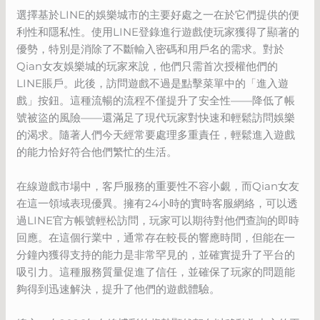
選擇基於LINE的娛樂城市的主要好處之一在於它們提供的便
利性和隱私性。使用LINE登錄進行遊戲使玩家獲得了顯著的
優勢，特別是消除了不斷輸入密碼和用戶名的需求。對於
Qian女友娛樂城的玩家來說，他們只需首次授權他們的
LINE賬戶。此後，訪問遊戲不過是點擊菜單中的「進入遊
戲」按鈕。這種流暢的流程不僅提升了安全性——降低了帳
號被盜的風險——還滿足了現代玩家對快速和輕鬆訪問娛樂
的渴求。隨著人們今天經常要處理多重責任，輕鬆進入遊戲
的能力恰好符合他們繁忙的生活。
在線遊戲市場中，客戶服務的重要性不容小覷，而Qian女友
在這一領域表現優異。擁有24小時的實時客服網絡，可以透
過LINE官方帳號輕松訪問，玩家可以期待對他們查詢的即時
回應。在這個行業中，通常存在較長的響應時間，但能在一
分鐘內獲得支持的能力是非常罕見的，並確實提升了平台的
吸引力。這種服務質量促進了信任，並確保了玩家的問題能
夠得到迅速解決，提升了他們的遊戲體驗。