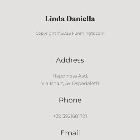
Copyright © 2026 kunmingts.com
Address
Happiness Asd,
Via Isnart, 59 Ospedaletti
Phone
+39 3921681721
Email