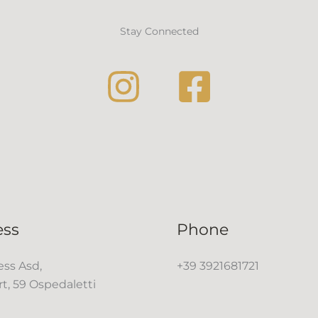
Stay Connected
ess
Phone
ss Asd,
+39 3921681721
rt, 59 Ospedaletti