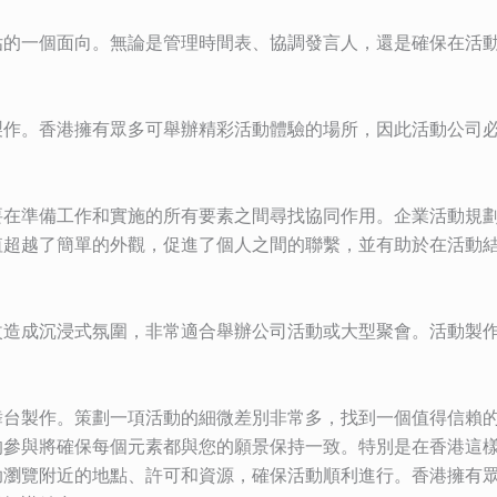
估的一個面向。無論是管理時間表、協調發言人，還是確保在活
製作。香港擁有眾多可舉辦精彩活動體驗的場所，因此活動公司
要在準備工作和實施的所有要素之間尋找協同作用。企業活動規
值超越了簡單的外觀，促進了個人之間的聯繫，並有助於在活動
改造成沉浸式氛圍，非常適合舉辦公司活動或大型聚會。活動製
。
舞台製作。策劃一項活動的細微差別非常多，找到一個值得信賴
的參與將確保每個元素都與您的願景保持一致。特別是在香港這
助瀏覽附近的地點、許可和資源，確保活動順利進行。香港擁有