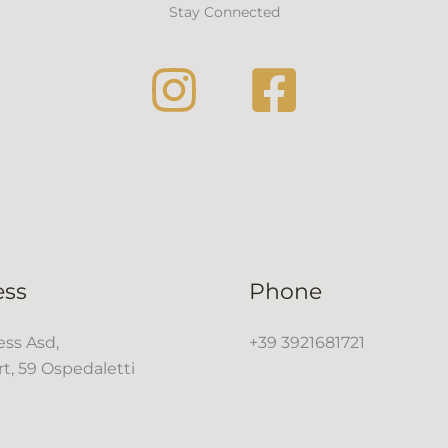
Stay Connected
ess
Phone
ss Asd,
+39 3921681721
rt, 59 Ospedaletti