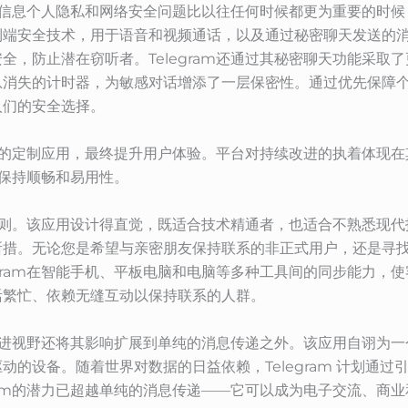
。在信息个人隐私和网络安全问题比以往任何时候都更为重要的时候，
到端安全技术，用于语音和视频通话，以及通过秘密聊天发送的
全，防止潜在窃听者。Telegram还通过其秘密聊天功能采取
消失的计时器，为敏感对话增添了一层保密性。通过优先保障个人隐
人们的安全选择。
m交互的定制应用，最终提升用户体验。平台对持续改进的执着体现
终保持顺畅和易用性。
三个原则。该应用设计得直觉，既适合技术精通者，也适合不熟悉现
措。无论您是希望与亲密朋友保持联系的非正式用户，还是寻找可靠
egram在智能手机、平板电脑和电脑等多种工具间的同步能力，
活繁忙、依赖无缝互动以保持联系的人群。
m的先进视野还将其影响扩展到单纯的消息传递之外。该应用自诩为
动的设备。随着世界对数据的日益依赖，Telegram 计划通
gram的潜力已超越单纯的消息传递——它可以成为电子交流、商