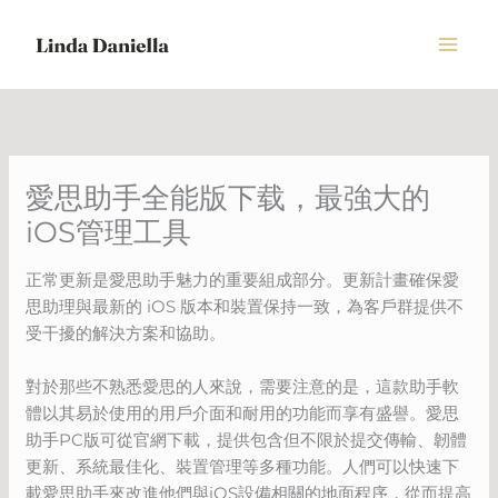
Skip
to
content
愛思助手全能版下载，最強大的
iOS管理工具
正常更新是愛思助手魅力的重要組成部分。更新計畫確保愛
思助理與最新的 iOS 版本和裝置保持一致，為客戶群提供不
受干擾的解決方案和協助。
對於那些不熟悉愛思的人來說，需要注意的是，這款助手軟
體以其易於使用的用戶介面和耐用的功能而享有盛譽。愛思
助手PC版可從官網下載，提供包含但不限於提交傳輸、韌體
更新、系統最佳化、裝置管理等多種功能。人們可以快速下
載愛思助手來改進他們與iOS設備相關的地面程序，從而提高