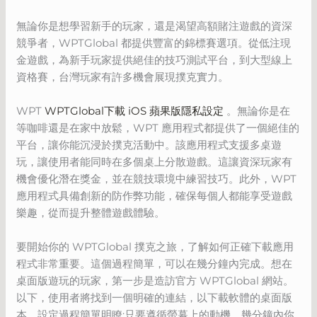
無論你是想學習新手的玩家，還是渴望高額賭注遊戲的資深
競爭者，WPTGlobal 都提供豐富的錦標賽選項。從低注現
金遊戲，為新手玩家提供絕佳的技巧測試平台，到大型線上
資格賽，台灣玩家有許多機會展現撲克實力。
WPT
WPTGlobal下載 iOS 蘋果版隱私設定
。無論你是在
等咖啡還是在家中放鬆，WPT 應用程式都提供了一個絕佳的
平台，讓你能沉浸於撲克活動中。該應用程式支援多桌遊
玩，讓使用者能同時在多個桌上分散遊戲。這讓資深玩家有
機會優化潛在獎金，並在競技環境中練習技巧。此外，WPT
應用程式具備創新的防作弊功能，確保每個人都能享受遊戲
樂趣，從而提升整體遊戲體驗。
要開始你的 WPTGlobal 撲克之旅，了解如何正確下載應用
程式非常重要。這個過程簡單，可以在幾分鐘內完成。想在
桌面版遊玩的玩家，第一步是造訪官方 WPTGlobal 網站。
以下，使用者將找到一個明確的連結，以下載軟體的桌面版
本。設定過程簡單明瞭;只要遵循螢幕上的動機，幾分鐘內你