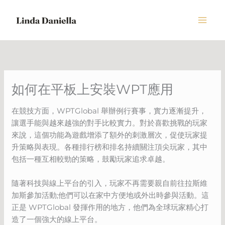
Skip
to
content
如何在平板上安裝WPT應用
在競技方面，WPTGlobal 舉辦例行賽事，實力逐漸提升，
讓選手能與越來越強的對手比較實力。對於喜歡挑戰的玩家
來說，這個功能為遊戲增添了額外的刺激層次，促使玩家提
升策略與表現。各種排行榜和排名持續關注頂尖玩家，其中
包括一種互相較勁的策略，鼓勵玩家追求卓越。
隨著科技與線上平台的引入，玩家不再需要親自前往拉斯維
加斯參加活動;他們可以在家中方便地或外出時參與活動。這
正是 WPTGlobal 發揮作用的地方，他們為全球玩家精心打
造了一個強大的線上平台。