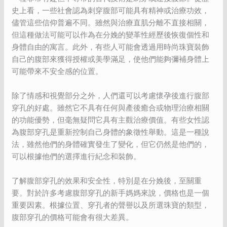
史上看，一些社會認為刺穿腹部可能具有精神或治療功效，
儘管這些信仰普遍不同。雖然與治療直肌分離不直接相關，
但這種做法可能可以作為在分娩的變革性經歷後恢復個性和
身體自由的寓言。此外，有些人可能會透過用時尚珠寶裝飾
自己的腹部來獲得授權或美學滿足，使他們能夠彌補身體上
可能帶來不安全感的位置。
除了情感和視覺部分之外，人們還可以考慮懷孕後進行腹部
穿孔的好處。雖然它不具有任何與產後癒合或物理治療相關
的功能優勢，但毫無疑問它具有主觀治療價值。有些女性認
為腹部穿孔是重新控制自己身體的象徵性舉動。這是一種說
法，雖然他們的身體確實發生了變化，但它仍然是他們的，
可以根據他們的選擇進行紀念和裝飾。
了解腹部穿孔的效果和安全性，特別是在分娩後，至關重
要。對於許多考慮腹部穿孔的新手媽媽來說，價格也是一個
重要因素。根據位置、穿孔者的聲譽以及所選珠寶的類型，
腹部穿孔的價格可能會有很大差異。