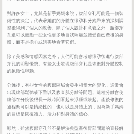
對許多女士，尤其是新手媽媽來說，腹部穿孔可能是一個裝
備性的決定，代表著她們的身體在懷孕和分娩帶來的深刻調
整後得到了個人的改善。除了個人設計和意義之外，腹部穿
孔還可以鼓勵一些女性更多地自我照顧並接受自己產後的身
體，而不是擔心或沮喪地看著它們。
除了美感和情感因素之外，人們可能會考慮懷孕後進行腹部
穿孔的明顯優勢。有些女士發現腹部穿孔是恢復對身體控制
的象徵性舉動。
分娩後，有些女性的腹部區域會發生相當大的變化，通常會
出現腹部鬆弛或下垂以及腹直肌分離等問題。這種分離會使
腹部在分娩後很長一段時間看起來浮腫或鼓起。產後修復的
過程既可以是情緒性的，也可以是身體上的，因為新手媽媽
的目標是恢復體力、活力和對身體的信心。
顯然，雖然腹部穿孔並不是解決典型產後胃部問題的直接解