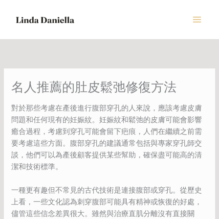
Skip
to
content
名人推薦的肚皮鬆弛修復方法
對於那些考慮在產後進行腹部穿孔的人來說，應該考慮皮膚
問題和任何現有的妊娠紋。妊娠紋和鬆弛的皮膚可能會影響
癒合過程，考慮到穿孔可能會留下疤痕，人們在繼續之前需
要考慮這些方面。腹部穿孔的建議通常包括與專家穿孔師交
談，他們可以為產後顧客提供某些幫助，確保盡可能高的清
潔和技術標準。
一種更有趣但不常見的古代技術是連接腹部或穿孔。從歷史
上看，一些文化認為刺穿腹部可能具有精神或恢復的好處，
儘管這些信念差異很大。雖然與治療直肌分離沒有直接關