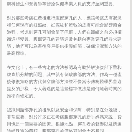
膚科醫生和營養師等醫療保健專業人員的支持至關重要。
對於那些考慮在產後進行腹部穿孔的人，應該考慮皮膚狀況
和任何現有的妊娠紋。妊娠紋和鬆弛的皮膚可能會影響癒合
過程，考慮到穿孔可能會留下疤痕，人們在繼續之前必須權
衡這些變數。腹部穿孔的建議通常包括向專業穿孔師尋求建
議，他們可以為產後客戶提供指導細節，確保清潔和方法的
最高標準。
在文化上，有一些古老的方法被認為有助於解決腹部下垂和
腹直肌分離的問題。其中就有刺破腹部的方法。作為一種產
後修復策略的古代刺穿腹部方法並不像當今傳統醫學界普遍
提及的那樣，令人著迷的是這些標準做法是如何隨著時間的
推移而確定的。
認識到腹部穿孔的後果以及安全和保障，特別是在分娩後，
非常重要。對於許多正在考慮腹部穿孔的新手媽媽來說，費
用也是一個重要的因素。根據地點、穿孔者的聲譽以及所選
時尚珠寶的種類，腹部穿孔的價格可能會大不相同。