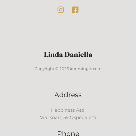
Copyright © 2026 kunmingts.com
Address
Happiness Asd,
Via Isnart, 59 Ospedaletti
Phone