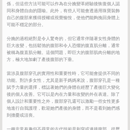
係，但這些方法可能可以作為在分娩變革經驗後恢復個人認
同和身體自由的隱喻。此外，有些人可能會透過用珠寶裝飾
自己的腹部來獲得授權或視覺愉悅，使他們能夠挽回身體上
可能不穩定的部分。
分娩的過程絕對是令人驚奇的，但它通常伴隨著女性身體的
巨大改變，包括鬆弛的腹部和令人恐懼的腹直肌分離，通常
被稱為腹直肌分離。這個問題，即巨大的腹部肌肉分離的地
方，極大地加劇了產後腹部的下垂。
當涉及腹部穿孔的實用性和重要性時，它可能會提供不同的
功能。對許多女性，尤其是新手媽媽來說，腹部穿孔是一種
賦予力量的選擇，標誌著她們的身體在經歷了產後巨大變化
後的個人改善。它可以是內在力量和改變的外在表達。除了
個人設計和重要性之外，腹部穿孔還可以激勵一些女性更多
地進行自我護理，歡迎她們產後的身體，而不是看到她們感
到擔憂或沮喪。
一種非常有趣但不尋常的古代技術是刺穿或連接腹部。從歷