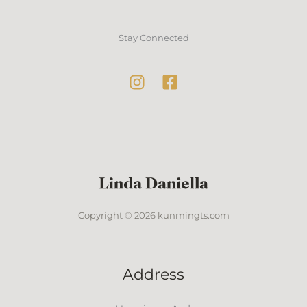
Stay Connected
Copyright © 2026 kunmingts.com
Address