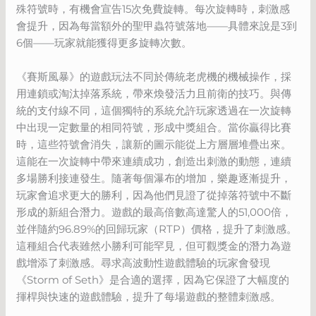
殊符號時，有機會宣告15次免費旋轉。每次旋轉時，刺激感
會提升，因為每當額外的聖甲蟲符號落地——具體來說是3到
6個——玩家就能獲得更多旋轉次數。
《賽斯風暴》的遊戲玩法不同於傳統老虎機的機械操作，採
用連鎖或淘汰掉落系統，帶來煥發活力且前衛的技巧。與傳
統的支付線不同，這個獨特的系統允許玩家透過在一次旋轉
中出現一定數量的相同符號，形成中獎組合。當你贏得比賽
時，這些符號會消失，讓新的圖示能從上方層層堆疊出來。
這能在一次旋轉中帶來連續成功，創造出刺激的動態，連續
多場勝利接連發生。隨著每個瀑布的增加，樂趣逐漸提升，
玩家會追求更大的勝利，因為他們見證了從掉落符號中不斷
形成的新組合潛力。遊戲的最高倍數高達驚人的51,000倍，
並伴隨約96.89%的回歸玩家（RTP）價格，提升了刺激感。
這種組合代表雖然小勝利可能罕見，但可觀獎金的潛力為遊
戲增添了刺激感。尋求高波動性遊戲體驗的玩家會發現
《Storm of Seth》是合適的選擇，因為它保證了大幅度的
揮桿與快速的遊戲體驗，提升了每場遊戲的整體刺激感。