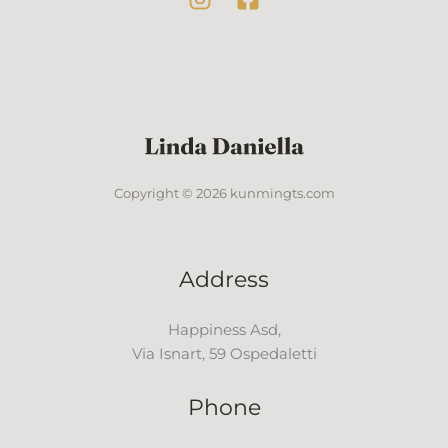
Copyright © 2026 kunmingts.com
Address
Happiness Asd,
Via Isnart, 59 Ospedaletti
Phone