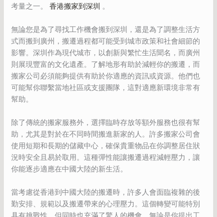
考量之一。
香港搬家到深圳
。
無論您是為了尋找工作機會搬到深圳，還是為了調整生活方
式而搬到廣州，搬遷過程都可能受到城市政策和社會細節的
影響。深圳作為現代城市，以創新與繁忙生活聞名，而廣州
則展現豐富的文化遺產。了解地形有助於減輕你的搬遷，而
搬家公司必須能夠提供有助於你適應的資訊或資源。他們也
可能幫你聯繫當地社區或支援團隊，這對適應新環境非常有
幫助。
除了傳統的搬家服務外，選擇臨時存放等額外服務也很有幫
助，尤其是對於在不同時間搬進新家的人。許多搬家公司會
使用短期和長期的儲藏中心，確保貴重物品在你調整居住狀
況時安全且易於取用。這種彈性能讓搬遷過程減輕壓力，讓
你能逐步適應在中國大陸的新生活。
當考慮從香港到中國大陸的搬遷時，許多人會面臨複雜的後
勤安排、規範以及搬遷帶來的心理壓力。這個轉變可能特別
具有挑戰性，但同時也充滿了驚人的機會，無論是你提出工