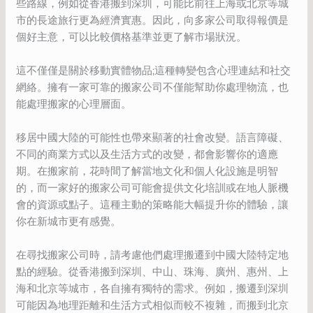
些路線，例如從香港搬到深圳，可能比前往上海或北京等城
市的長途旅行更為經濟實惠。因此，向多家公司取得報價是
個好主意，可以比較價格基準並更了解市場狀況。
這不僅僅是關於移動實體物品;這種轉變包含心理連結和社交
網絡。擁有一家可靠的搬家公司不僅能幫助你處理物流，也
能處理搬家的心理層面。
移居中國大陸的可能性也帶來顯著的社會改變。語言障礙、
不同的商業方式以及生活方式的改變，都會影響你的適應
期。在搬家前，花時間了解當地文化和個人化設施是明智
的，而一家好的搬家公司可能會提供文化培訓或在地人脈機
會的資源或點子。這種主動的策略能大幅提升你的體驗，讓
你在新城市更有感覺。
在尋找搬家公司時，請考慮他們處理搬遷到中國大陸特定地
點的經驗。從香港搬到深圳、中山、珠海、廣州、惠州、上
海和北京等城市，各自擁有獨特的需求。例如，搬遷到深圳
可能因為地理距離和生活方式相似而較不複雜，而搬到北京