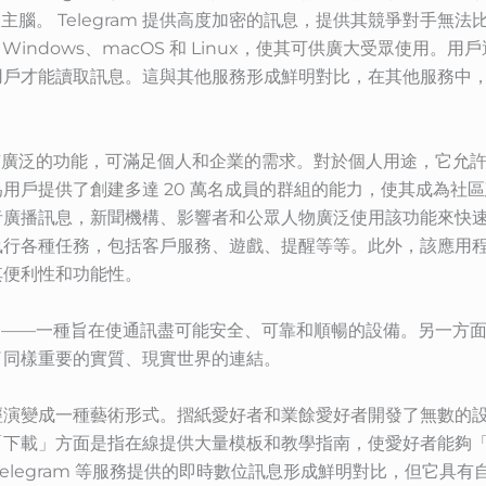
後主腦。 Telegram 提供高度加密的訊息，提供其競爭對手
、Windows、macOS 和 Linux，使其可供廣大受眾使用。用戶
用戶才能讀取訊息。這與其他服務形成鮮明對比，在其他服務中
 還具有廣泛的功能，可滿足個人和企業的需求。對於個人用途，它
用戶提供了創建多達 20 萬名成員的群組的能力，使其成為社區
播訊息，新聞機構、影響者和公眾人物廣泛使用該功能來快速有效地
執行各種任務，包括客戶服務、遊戲、提醒等等。此外，該應用
其便利性和功能性。
新的頂峰——一種旨在使通訊盡可能安全、可靠和順暢的設備。另一
了同樣重要的實質、現實世界的連結。
經演變成一種藝術形式。摺紙愛好者和業餘愛好者開發了無數的
「下載」方面是指在線提供大量模板和教學指南，使愛好者能夠
elegram 等服務提供的即時數位訊息形成鮮明對比，但它具