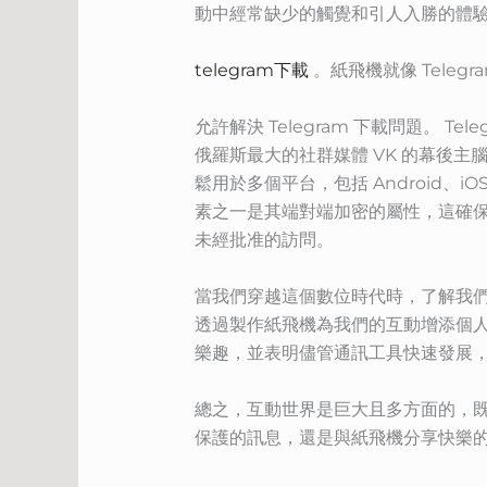
動中經常缺少的觸覺和引人入勝的體
telegram下載
。紙飛機就像 Teleg
允許解決 Telegram 下載問題。 
俄羅斯最大的社群媒體 VK 的幕後主
鬆用於多個平台，包括 Android、iO
素之一是其端對端加密的屬性，這確
未經批准的訪問。
當我們穿越這個數位時代時，了解我們可
透過製作紙飛機為我們的互動增添個
樂趣，並表明儘管通訊工具快速發展
總之，互動世界是巨大且多方面的，既包括
保護的訊息，還是與紙飛機分享快樂