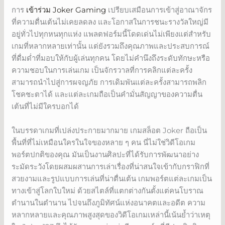
การ
เข้าร่วม Joker Gaming
เปรียบเสมือนการเข้าสู่อาณาจักร
ที่ความตื่นเต้นไม่เคยลดลง และโอกาสในการชนะรางวัลใหญ่มี
อยู่ทั่วไปทุกหนทุกแห่ง แพลตฟอร์มนี้โดดเด่นไม่เพียงแต่สำหรับ
เกมที่หลากหลายเท่านั้น แต่ยังรวมถึงคุณภาพและประสบการณ์
ที่ดื่มด่ำที่มอบให้กับผู้เล่นทุกคน โดยไม่คำนึงถึงระดับทักษะหรือ
ความชอบในการเล่นเกม เป็นจักรวาลที่การคลิกแต่ละครั้ง
สามารถนำไปสู่การผจญภัย การเดิมพันแต่ละครั้งสามารถพลิก
โชคชะตาได้ และแต่ละเกมถือเป็นคำมั่นสัญญาของความตื่น
เต้นที่ไม่มีใครบอกได้
ในบรรดาเกมที่เปล่งประกายมากมาย เกมสล็อต Joker ถือเป็น
พื้นที่ที่ไม่เหมือนใครในใจของหลาย ๆ คน นี่ไม่ใช่วิดีโอเกม
พอร์ตปกติของคุณ มันเป็นงานศิลปะที่ได้รับการพัฒนาอย่าง
ระมัดระวังโดยผสมผสานการเล่าเรื่องที่น่าสนใจเข้ากับกราฟิกที่
สวยงามและรูปแบบการเล่นที่น่าตื่นเต้น เกมพอร์ตแต่ละเกมเป็น
ทางเข้าสู่โลกใบใหม่ ด้วยสไตล์ที่แตกต่างกันตั้งแต่คนโบราณ
ตำนานในตำนาน ไปจนถึงภูมิทัศน์แห่งอนาคตและอดีต ความ
หลากหลายและคุณภาพสูงสุดของวิดีโอเกมเหล่านี้เน้นย้ำว่าเหตุ