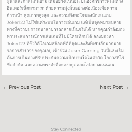
ผู้นำและกำหนดนิยามใหม่อย่างแน่นอน บนองค์กรการพนันทาง
อินเทอร์เน็ตสามารถ ด้วยความมุ่งมั่นอย่างต่อเนื่องเพื่อความ
ก้าวหน้า คุณภาพสูงสุด และความพึงพอใจของนักเล่นเกม
Joker123 ไม่ใช่แค่ระบบในการเล่นเกม แต่เป็นจุดหมายปลาย
ทางที่ความปรารถนาสามารถกลายเป็นจริงได้ หากคุณกำลังมอง
หาประสบการณ์การเล่นเกมที่ไม่มีใครเทียบได้ ลองมองหา
Joker123 ที่ซึ่งวิดีโอเกมสล็อตที่ดีที่สุดและสิ่งพิเศษอีกมากมาย
รอการสำรวจของคุณอยู่ เข้าร่วม Joker Gaming วันนี้และเริ่ม
ต้นการเดินทางที่รับประกันความเบิกบานใจไม่จำกัด โอกาสที่ไร้
ขีดจำกัด และความทรงจำที่จะคงอยู่ตลอดไปอย่างแน่นอน
←
Previous Post
Next Post
→
Stay Connected