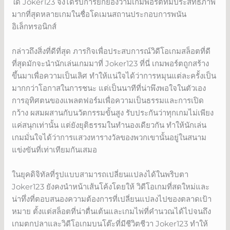
ใด Joker123 จึงได้รับการยกย่องว่ามีเกมพอร์ตที่มีประสิทธิภาพ
มากที่สุดหลายเกมในชื่อโดเมนสถานประกอบการพนัน
อิเล็กทรอนิกส์
กล่าวถึงสิ่งที่ดีที่สุด ภารกิจเพื่อประสบการณ์วิดีโอเกมสล็อตที่ดี
ที่สุดมักจะนำนักเล่นเกมมาที่ Joker123 ที่นี่ เกมพอร์ตถูกสร้าง
ขึ้นมาเพื่อความเป็นเลิศ ทำให้แน่ใจได้ว่าการหมุนแต่ละครั้งเป็น
มากกว่าโอกาสในการชนะ แต่เป็นนาทีที่น่าพึงพอใจในตัวเอง
การอุทิศตนของแพลตฟอร์มเพื่อความเป็นธรรมและการเปิด
กว้าง ผสมผสานกับนวัตกรรมขั้นสูง รับประกันว่าทุกเกมไม่เพียง
แค่สนุกเท่านั้น แต่ยังยุติธรรมในทำนองเดียวกัน ทำให้นักเล่น
เกมมั่นใจได้ว่าการแสวงหารางวัลของพวกเขานั้นอยู่ในสนาม
แข่งขันที่เท่าเทียมกันเสมอ
ในยุคดิจิทัลที่รูปแบบสามารถเปลี่ยนแปลงได้ในพริบตา
Joker123 ยังคงนำหน้าเส้นโค้งโดยให้ วิดีโอเกมที่สดใหม่และ
น่าทึ่งที่ตอบสนองความต้องการที่เปลี่ยนแปลงไปของตลาดเป้า
หมาย ตั้งแต่สล็อตที่น่าตื่นเต้นและเกมไพ่ที่คำนวณได้ไปจนถึง
เกมตกปลาและวิดีโอเกมบนโต๊ะที่มีชีวิตชีวา Joker123 ทำให้