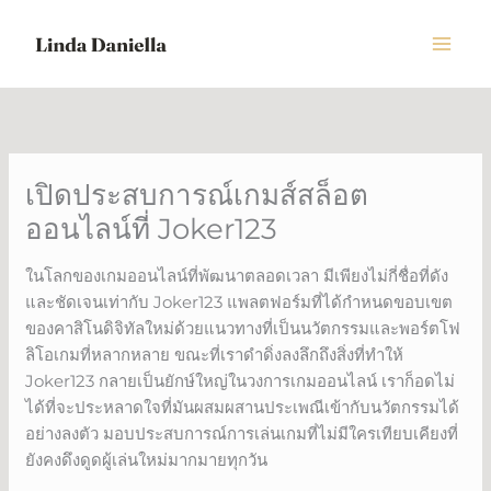
Skip
to
content
เปิดประสบการณ์เกมส์สล็อต
ออนไลน์ที่ Joker123
ในโลกของเกมออนไลน์ที่พัฒนาตลอดเวลา มีเพียงไม่กี่ชื่อที่ดัง
และชัดเจนเท่ากับ Joker123 แพลตฟอร์มที่ได้กำหนดขอบเขต
ของคาสิโนดิจิทัลใหม่ด้วยแนวทางที่เป็นนวัตกรรมและพอร์ตโฟ
ลิโอเกมที่หลากหลาย ขณะที่เราดำดิ่งลงลึกถึงสิ่งที่ทำให้
Joker123 กลายเป็นยักษ์ใหญ่ในวงการเกมออนไลน์ เราก็อดไม่
ได้ที่จะประหลาดใจที่มันผสมผสานประเพณีเข้ากับนวัตกรรมได้
อย่างลงตัว มอบประสบการณ์การเล่นเกมที่ไม่มีใครเทียบเคียงที่
ยังคงดึงดูดผู้เล่นใหม่มากมายทุกวัน