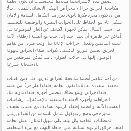
تضمن هذه الاستراتيجية متعددة التخصصات أن تكون أنظمة
مكافحة الحرائق جزءًا لا يتجزأ من الهيكل الإنشائي للمباني، بدلًا
من أن تكون مجرد فكرة ثانوية. يعزز هذا التكامل السلامة والأمان
بشكل عام مع الحفاظ على الجوانب البصرية والوظيفية للتصميم.
على سبيل المثال، يمكن لأجهزة الكشف عن الغاز الموضوعة في
أماكن غير ظاهرة أن تعمل جنبًا إلى جنب مع أنظمة الإطفاء الآلية
لتنبيه المالكين وتفعيل إجراءات الإغاثة قبل وقت طويل من تفاقم
الحريق. يضمن التوزيع التكتيكي لأدوات إطفاء الحرائق سهولة
الوصول إليها في حالات الطوارئ، مما يُمكّن الموظفين من
الاستجابة بسرعة.
من أهم عناصر أنظمة مكافحة الحرائق قدرتها على دمج تقنيات
تخفيف متعددة. عادةً ما تكون أنظمة إطفاء الغاز جزءًا من تقنية
إطفاء حرائق أوسع نطاقًا، تتضمن أجهزة إطفاء يدوية مثل
الخراطيم وأجهزة الإطفاء المتنقلة، بالإضافة إلى رشاشات
العشب الآلية أو أنظمة إطفاء الرغوة. يساعد دمج تقنيات تخفيف
مميزة في وضع بروتوكول شامل للسلامة من الحرائق يلبي
المتطلبات الخاصة بكل بيئة. على سبيل المثال، تعمل أنظمة
إطفاء حرائق الرغوة السائلة على إحاطة اللهب مع تبريد المنطقة،