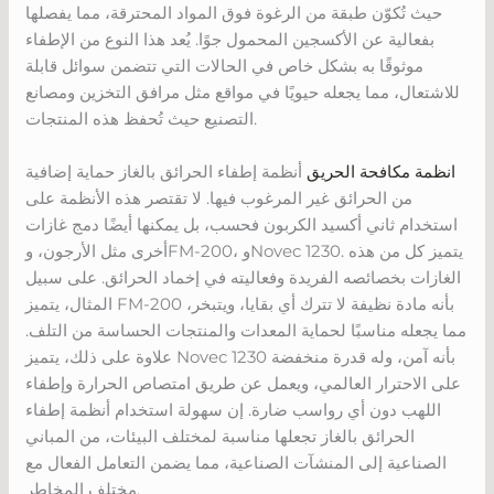
حيث تُكوّن طبقة من الرغوة فوق المواد المحترقة، مما يفصلها
بفعالية عن الأكسجين المحمول جوًا. يُعد هذا النوع من الإطفاء
موثوقًا به بشكل خاص في الحالات التي تتضمن سوائل قابلة
للاشتعال، مما يجعله حيويًا في مواقع مثل مرافق التخزين ومصانع
التصنيع حيث تُحفظ هذه المنتجات.
انظمة مكافحة الحريق
أنظمة إطفاء الحرائق بالغاز حماية إضافية
من الحرائق غير المرغوب فيها. لا تقتصر هذه الأنظمة على
استخدام ثاني أكسيد الكربون فحسب، بل يمكنها أيضًا دمج غازات
أخرى مثل الأرجون، وFM-200، وNovec 1230. يتميز كل من هذه
الغازات بخصائصه الفريدة وفعاليته في إخماد الحرائق. على سبيل
المثال، يتميز FM-200 بأنه مادة نظيفة لا تترك أي بقايا، ويتبخر،
مما يجعله مناسبًا لحماية المعدات والمنتجات الحساسة من التلف.
علاوة على ذلك، يتميز Novec 1230 بأنه آمن، وله قدرة منخفضة
على الاحترار العالمي، ويعمل عن طريق امتصاص الحرارة وإطفاء
اللهب دون أي رواسب ضارة. إن سهولة استخدام أنظمة إطفاء
الحرائق بالغاز تجعلها مناسبة لمختلف البيئات، من المباني
الصناعية إلى المنشآت الصناعية، مما يضمن التعامل الفعال مع
مختلف المخاطر.