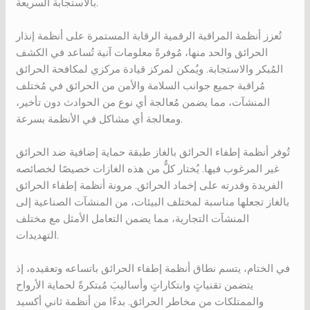
بالاستجابة السريعة.
تُعزز أنظمة المراقبة الرقمية الرقابة المستمرة على أنظمة إنذار
الحرائق والحد منها، مُوفرةً معلومات آنية تُساعد في الكشف
المُبكر والاستجابة. ويُمكن لمركز قيادة مركزي لمكافحة الحرائق
مُراقبة جميع جوانب السلامة والأمن من الحرائق في مُختلف
المنشآت، مما يضمن مُعالجة أي نوع من الحوادث دون تأخير،
ومعالجة أي مشاكل في الأنظمة بسرعة.
تُوفر أنظمة إطفاء الحرائق بالغاز طبقة حماية إضافية ضد الحرائق
غير المرغوب فيها. يُختار كلٌّ من هذه الغازات خصيصًا لخصائصه
الفريدة وقدرته على إخماد الحرائق. مرونة أنظمة إطفاء الحرائق
بالغاز تجعلها مناسبة لمختلف البيئات، من المنشآت الصناعية إلى
المنشآت التجارية، مما يضمن التعامل الأمثل مع مختلف
التهديدات.
في الختام، يتسم نطاق أنظمة إطفاء الحرائق باتساعه وتعقيده، إذ
يتضمن تقنياتٍ وابتكاراتٍ وأساليبَ مُبتكرةً لحماية الأرواح
والممتلكات من مخاطر الحرائق. بدءًا من أنظمة ثاني أكسيد