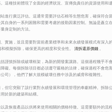
築。這種技術體現了全面的經濟狀況、宣傳負責任的資源使用和
網站進行廣泛評估。這通常需要評估石棉等生態危害，確保符合
受其自身的一系列困難和需要考慮的後勤因素控制。無論是矗立
要量身定制的方法。
劃、實施，並且需要對當前產業標準和未來永續發展模式有深入
來準備和模擬拆除，確保更高的精度和安全性。
清拆還原價錢
。
包括謹慎拆除或破壞框架，為新的開發案讓路。這個過程幾乎不
清障礙。每個拆除項目都必須遵守嚴格的法律，確保過程不會危
除公司），他們了解大規模破壞任務中涉及的威脅和複雜性。
盾，但它突顯了該行業對永續發展和環境管理的奉獻精神。拆除
新用於新的建築和結構。
除以及恢復產品以供將來使用相關的價格特徵。這需要額外的流