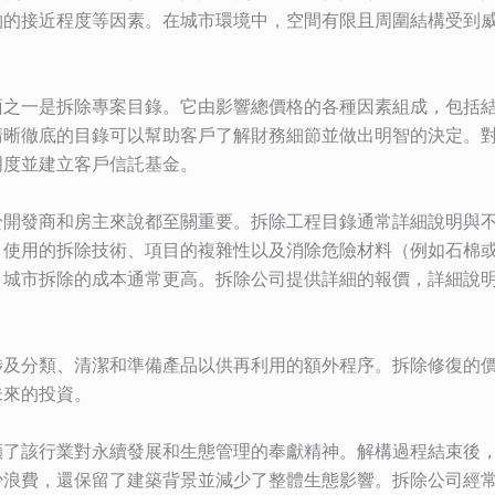
物的接近程度等因素。在城市環境中，空間有限且周圍結構受到
面之一是拆除專案目錄。它由影響總價格的各種因素組成，包括
清晰徹底的目錄可以幫助客戶了解財務細節並做出明智的決定。
明度並建立客戶信託基金。
於開發商和房主來說都至關重要。拆除工程目錄通常詳細說明與
、使用的拆除技術、項目的複雜性以及消除危險材料（例如石棉
，城市拆除的成本通常更高。拆除公司提供詳細的報價，詳細說
涉及分類、清潔和準備產品以供再利用的額外程序。拆除修復的
未來的投資。
顯了該行業對永續發展和生態管理的奉獻精神。解構過程結束後
少浪費，還保留了建築背景並減少了整體生態影響。拆除公司經