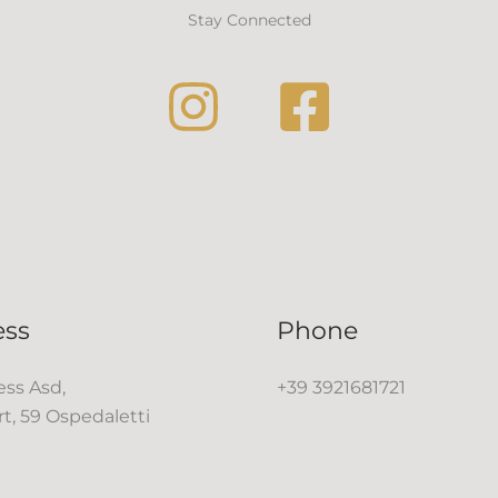
Stay Connected
ess
Phone
ss Asd,
+39 3921681721
rt, 59 Ospedaletti