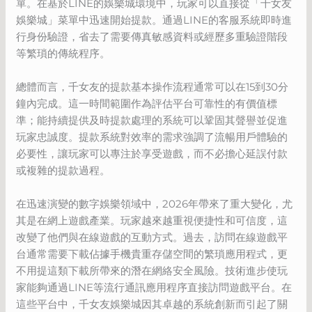
單。在基於LINE的娛樂城環境中，玩家可以直接從「千女友
娛樂城」菜單中迅速開始提款。通過LINE的客服系統即時進
行身份驗證，省去了需要傳真敏感資料或經歷多重驗證階段
等繁瑣的傳統程序。
總體而言，千女友的提款基本操作流程通常可以在15到30分
鐘內完成。這一時間範圍作為評估平台可靠性的有價值標
準；能持續提供及時提款處理的系統可以鞏固其聲譽並促進
玩家忠誠度。提款系統對效率的需求強調了流暢用戶體驗的
必要性，讓玩家可以專注於享受遊戲，而不必擔心延誤付款
或複雜的提款過程。
在迅速演變的數字娛樂領域中，2026年帶來了重大變化，尤
其是在網上遊戲產業。玩家越來越重視便捷性和可信度，這
改變了他們與在線遊戲的互動方式。過去，訪問在線遊戲平
台通常需要下載佔據手機貴重存儲空間的繁瑣應用程式，更
不用提這類下載所帶來的潛在網絡安全風險。技術進步使玩
家能夠通過LINE等流行通訊應用程序直接訪問遊戲平台。在
這些平台中，千女友娛樂城因其卓越的系統創新而引起了關