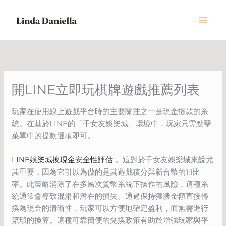
Skip
to
content
開LINE立即玩棋牌遊戲推薦列表
玩家在使用線上遊戲平台時的主要關注之一是現金提款的系
統。在基於LINE的「千女友娛樂城」環境中，玩家只需點擊
菜單中的提款選項即可。
LINE娛樂城換現金安全性評估
。這對於千女友娛樂城來說尤
其重要，因為它引以為傲的是其遊戲積分與新台幣的1:1比
率。此策略消除了在多層次貨幣系統下操作的風險，這種系
統通常會導致混淆和潛在的損失。通過保持獲勝金額直接轉
換為現金的清晰性，玩家可以方便地確定盈利，而無需進行
繁瑣的換算。這種可靠簡便的兌換政策有助於增強玩家與平