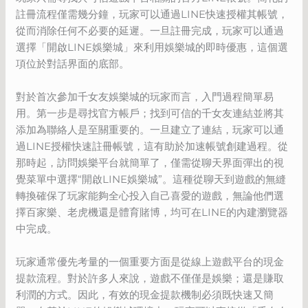
註冊流程僅需幾分鐘，玩家可以通過LINE快速授權其帳號，
從而消除任何不必要的延遲。一旦註冊完成，玩家可以通過
選擇「開啟LINE娛樂城」來利用娛樂城的即時優惠，這個選
項位於對話界面的底部。
對於首次參加千女友娛樂城的玩家而言，入門過程簡單易
用。第一步是尋找官方帳戶；找到可信的千女友連結並將其
添加為聯絡人是至關重要的。一旦建立了連結，玩家可以通
過LINE授權快速註冊帳號，這有助於加速帳號創建過程。從
那時起，訪問娛樂平台就簡單了，僅需從聊天界面彈出的視
覺菜單中選擇“開啟LINE娛樂城”。這種從聊天到遊戲的無縫
轉換確保了玩家能夠全心投入自己喜愛的遊戲，無論他們選
擇百家樂、老虎機還是體育賭博，均可在LINE的內建瀏覽器
中完成。
玩家通常優先考量的一個重要方面是從線上遊戲平台的現金
提款流程。對於許多人來說，遊戲不僅僅是娛樂；還是賺取
利潤的方式。因此，有效的現金提款機制必須既快速又簡