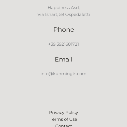
Happiness Asd,
Via Isnart, 59 Ospedaletti
Phone
+39 3921681721
Email
info@kunmingts.com
Privacy Policy
Terms of Use
Contact