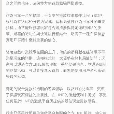
台之間的信任，確保雙方的遊戲體驗同樣獲益。
作為可靠平台的標準，千女友的提款標準操作流程（SOP）
設計為在15到30分鐘內完成。這種高效性作為可靠性的重要
指標，通常能夠影響玩家是否選擇參與特定遊戲網站的決
策。過程的透明性與快速執行相結合，培養了一種在保持忠
實用戶群體中至關重要的信心。
隨著遊戲行業競爭氛圍的上升，傳統的網頁版在線賭場不再
滿足玩家的預期。這種模式的一大優勢在於其易於訪問；玩
家可以通過官方LINE帳號獲取一手的促銷信息，並通過簡單
的點擊活動，可以直接進入遊戲，而無需使用用戶名和密碼
登錄的麻煩。
穩定的現金提款和透明的遊戲體驗，以及1:1的兌換率，突顯
了保護玩家權益的重要性。在LINE的優越便利中沉浸，享受
任何基於LINE的遊戲平台所提供的最佳現金提款服務。
玩家只需尋找與可信遊戲平台相關的官方LINE帳號。簡化的