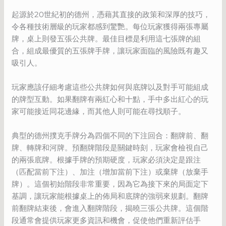
起源於20世紀初的德州，憑藉其直接的政策和深厚的技巧，
令各種技術層級的玩家都感到驚艷。每位玩家獲得兩張專屬
牌，桌上則發五張公共牌。最佳目標是利用這七張牌的組
合，組成最優質的五張牌手牌，讓玩家面臨的風險既有趣又
吸引人。
玩家應該仔細考慮這些公共牌如何與底牌以及對手可能組成
的牌型互動。如果翻牌有兩紅心和十點，手中多出紅心的玩
家可能接近同花邊緣，而其他人則可能在尋找順子。
典型的德州撲克手牌分為四個不同的下注回合：翻牌前、翻
牌、轉牌和河牌。預翻牌階段是關鍵時刻，玩家會檢視自己
的兩張底牌。根據手牌的預期硬度，玩家必須決定是跟注
（匹配當前下注）、加注（增加當前下注）或棄牌（放棄手
牌）。這個初始階段非常重要，因為它為接下來的局面定下
基調，讓玩家能根據桌上的佈局和底牌的強弱來規劃。翻牌
前翻牌結束後，會進入翻牌階段，揭曉三張公共牌。這個階
段通常會提供玩家更多資訊和機會，促使他們重新評估手