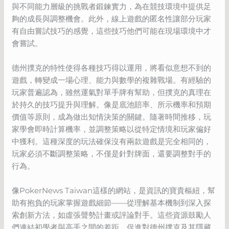
與不同能力層級的挑戰者鍛鍊實力，為在競技環境中提供足
夠的成長與調整機會。此外，線上遊戲的匿名性讓部分玩家
有自由嘗試技巧的感覺，這些技巧他們可能在現場環境中才
會嘗試。
德州撲克的特性使得各種技巧得以運用，將看似意想不到的
遊戲，轉變成一場心理、能力與數學的複雜戰場。有經驗的
玩家普遍認為，雖然運氣對單手牌有幫助，但撲克的真理在
於持久的技巧提升與理解。像是底池賠率、所示機率和預期
價值等原則，成為做出知情決策的關鍵。隨著時間推移，玩
家學會即時計算機率，並調整策略以從特定情境和玩家偏好
中獲利。這種深度的玩法確保沒有兩款遊戲是完全相同的，
玩家必須不斷調整策略，不僅是針對牌面，還要調整對手的
行為。
像PokerNews Taiwan這樣的網站，是資訊的寶貴樞紐，幫
助有抱負的玩家掌握遊戲細節——從理解基本機制到深入探
索創新方法，如虛張聲勢計畫或評論對手。這些資源鼓勵人
們連結初學者與高手之間的差距，促進對德州撲克及其隱藏