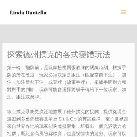
Skip
to
content
探索德州撲克的各式變體玩法
第一輪，翻牌前，是玩家檢視兩張底牌的關鍵時刻。根據手
牌的潛在硬度，玩家必須決定是跟注（匹配當前下注）、加
注（加注當前下注）或棄牌（放棄手牌）。根據手牌耐力和
對對手的判斷，玩家可能會選擇將棋子傳給下一位玩家、加
注、跟注或棄牌。
線上撲克系統更廣泛地擴展了德州撲克的接觸，提供從現金
遊戲到多桌錦標賽及單桌 Sit & Go 的豐富選擇。電子世界讓
來自世界各地的玩家能夠虛擬聚集，培養出一個充滿活力的
社群，既紀念高風險錦標賽，也慶祝愉快的遊戲。玩家可以