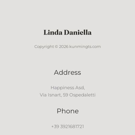
Copyright © 2026 kunmingts.com
Address
Happiness Asd,
Via Isnart, 59 Ospedaletti
Phone
+39 3921681721